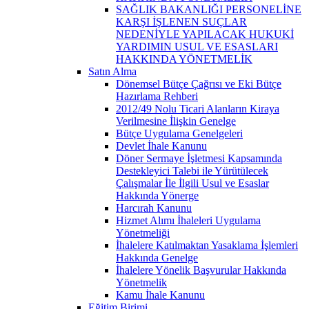
SAĞLIK BAKANLIĞI PERSONELİNE
KARŞI İŞLENEN SUÇLAR
NEDENİYLE YAPILACAK HUKUKİ
YARDIMIN USUL VE ESASLARI
HAKKINDA YÖNETMELİK
Satın Alma
Dönemsel Bütçe Çağrısı ve Eki Bütçe
Hazırlama Rehberi
2012/49 Nolu Ticari Alanların Kiraya
Verilmesine İlişkin Genelge
Bütçe Uygulama Genelgeleri
Devlet İhale Kanunu
Döner Sermaye İşletmesi Kapsamında
Destekleyici Talebi ile Yürütülecek
Çalışmalar İle İlgili Usul ve Esaslar
Hakkında Yönerge
Harcırah Kanunu
Hizmet Alımı İhaleleri Uygulama
Yönetmeliği
İhalelere Katılmaktan Yasaklama İşlemleri
Hakkında Genelge
İhalelere Yönelik Başvurular Hakkında
Yönetmelik
Kamu İhale Kanunu
Eğitim Birimi