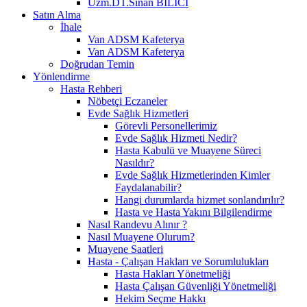
Uzm.DT.Sinan BİLİCİ
Satın Alma
İhale
Van ADSM Kafeterya
Van ADSM Kafeterya
Doğrudan Temin
Yönlendirme
Hasta Rehberi
Nöbetçi Eczaneler
Evde Sağlık Hizmetleri
Görevli Personellerimiz
Evde Sağlık Hizmeti Nedir?
Hasta Kabulü ve Muayene Süreci
Nasıldır?
Evde Sağlık Hizmetlerinden Kimler
Faydalanabilir?
Hangi durumlarda hizmet sonlandırılır?
Hasta ve Hasta Yakını Bilgilendirme
Nasıl Randevu Alınır ?
Nasıl Muayene Olurum?
Muayene Saatleri
Hasta - Çalışan Hakları ve Sorumlulukları
Hasta Hakları Yönetmeliği
Hasta Çalışan Güvenliği Yönetmeliği
Hekim Seçme Hakkı