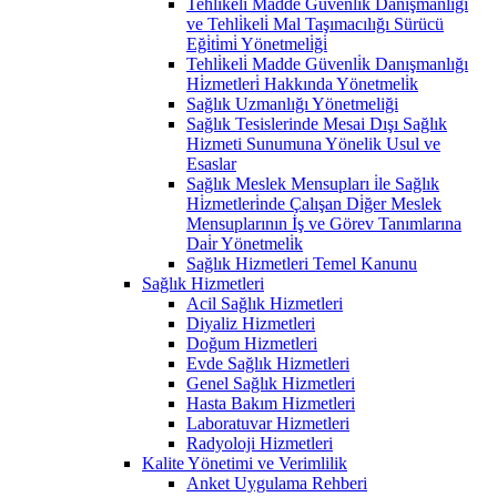
Tehli̇keli̇ Madde Güvenli̇k Danişmanlığı
ve Tehli̇keli̇ Mal Taşımacılığı Sürücü
Eği̇ti̇mi̇ Yönetmeli̇ği̇
Tehli̇keli̇ Madde Güvenli̇k Danışmanlığı
Hi̇zmetleri̇ Hakkında Yönetmeli̇k
Sağlık Uzmanlığı Yönetmeliği
Sağlık Tesislerinde Mesai Dışı Sağlık
Hizmeti Sunumuna Yönelik Usul ve
Esaslar
Sağlık Meslek Mensupları i̇le Sağlık
Hi̇zmetleri̇nde Çalışan Di̇ğer Meslek
Mensuplarının İş ve Görev Tanımlarına
Dai̇r Yönetmeli̇k
Sağlık Hizmetleri Temel Kanunu
Sağlık Hizmetleri
Acil Sağlık Hizmetleri
Diyaliz Hizmetleri
Doğum Hizmetleri
Evde Sağlık Hizmetleri
Genel Sağlık Hizmetleri
Hasta Bakım Hizmetleri
Laboratuvar Hizmetleri
Radyoloji Hizmetleri
Kalite Yönetimi ve Verimlilik
Anket Uygulama Rehberi