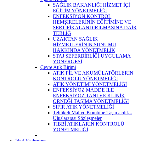
SAĞLIK BAKANLIĞI HİZMET İÇİ
EĞİTİM YÖNETMELİĞİ
ENFEKSİYON KONTROL
HEMŞİRELERİNİN EĞİTİMİNE VE
SERTİFİKALANDIRILMASINA DAİR
TEBLİĞ
UZAKTAN SAĞLIK
HİZMETLERİNİN SUNUMU
HAKKINDA YÖNETMELİK
STAJ SEFERBİRLİĞİ UYGULAMA
YÖNERGESİ
Çevre Atık Birimi
ATIK PİL VE AKÜMÜLATÖRLERİN
KONTROLÜ YÖNETMELİĞİ
ATIK YÖNETİMİ YÖNETMELİĞİ
ENFEKSİYÖZ MADDE İLE
ENFEKSİYÖZ TANI VE KLİNİK
ÖRNEĞİ TAŞIMA YÖNETMELİĞİ
SIFIR ATIK YÖNETMELİĞİ
Tehlikeli Mal ve Kombine Taşımacılık -
Uluslararası Sözleşmeler
TIBBİ ATIKLARIN KONTROLÜ
YÖNETMELİĞİ
İdari Kadromuz