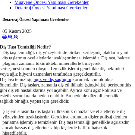
Muayene Öncesi Yapılması Gerekenler
Detartraj Öncesi Yapılması Gerekenler
Detartraj Öncesi Yapılması Gerekenler
05 Kasım 2025
Diş Taşı Temizliği Nedir?
Diş taşı temizliği
, diş yüzeylerinde biriken sertleşmiş plakların yani
diş taşlarının özel aletlerle uzaklaştırılması işlemidir. Diş taşı, bakteri
plağının zamanla tükürükteki minerallerle birleşerek
sertleşmesi sonucu oluşur. Temizlik işlemi genellikle diş hekimleri
veya ağız hijyeni uzmanları tarafından gerçekleştirilir.
Diş taşı temizliği,
ağız ve diş sağlığını
korumak için oldukça
önemlidir. Diş taşları, zamanla diş eti iltihabı (gingivitis), periodontitis
gibi diş eti hastalıklarına yol açabilir. Ayrıca kötü ağız kokusu ve
estetik sorunlara da neden olabilir. Bu nedenle düzenli temizlik,
sağlıklı bir ağız yapısı için gereklidir.
§
İşlem sırasında diş taşları ultrasonik cihazlar ve el aletleriyle diş
yüzeyinden uzaklaştırılır. Gerekirse ardından dişler polisaj denilen
parlatma işlemiyle temizlenir. Diş taşı temizliği genellikle ağrısızdır,
ancak hassas diş etlerine sahip kişilerde hafif rahatsızlık
hissedilebilir.