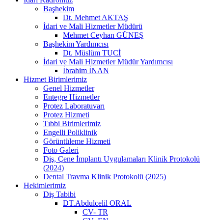
Başhekim
Dt. Mehmet AKTAŞ
İdari ve Mali Hizmetler Müdürü
Mehmet Ceyhan GÜNEŞ
Başhekim Yardımcısı
Dt. Müslüm TUCİ
İdari ve Mali Hizmetler Müdür Yardımcısı
İbrahim İNAN
Hizmet Birimlerimiz
Genel Hizmetler
Entegre Hizmetler
Protez Laboratuvarı
Protez Hizmeti
Tıbbi Birimlerimiz
Engelli Poliklinik
Görüntüleme Hizmeti
Foto Galeri
Diş, Çene İmplantı Uygulamaları Klinik Protokolü
(2024)
Dental Travma Klinik Protokolü (2025)
Hekimlerimiz
Diş Tabibi
DT.Abdulcelil ORAL
CV- TR