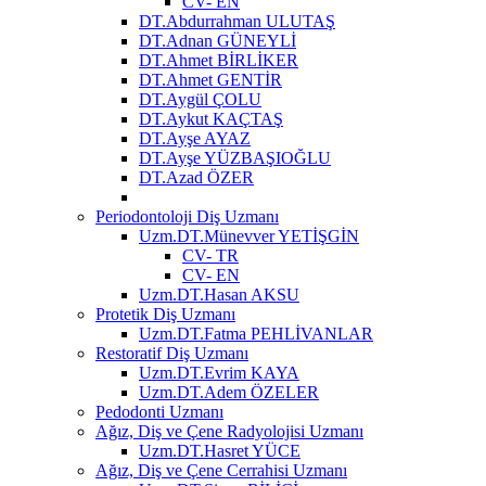
CV- EN
DT.Abdurrahman ULUTAŞ
DT.Adnan GÜNEYLİ
DT.Ahmet BİRLİKER
DT.Ahmet GENTİR
DT.Aygül ÇOLU
DT.Aykut KAÇTAŞ
DT.Ayşe AYAZ
DT.Ayşe YÜZBAŞIOĞLU
DT.Azad ÖZER
Periodontoloji Diş Uzmanı
Uzm.DT.Münevver YETİŞGİN
CV- TR
CV- EN
Uzm.DT.Hasan AKSU
Protetik Diş Uzmanı
Uzm.DT.Fatma PEHLİVANLAR
Restoratif Diş Uzmanı
Uzm.DT.Evrim KAYA
Uzm.DT.Adem ÖZELER
Pedodonti Uzmanı
Ağız, Diş ve Çene Radyolojisi Uzmanı
Uzm.DT.Hasret YÜCE
Ağız, Diş ve Çene Cerrahisi Uzmanı