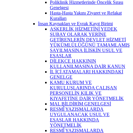
Poliklinik Hizmetlerinde Öncelik Sırası
Genelgesi
Hasta-Hasta Yakını Ziyaret ve Refakat
Kuralları
İnsan Kaynakları ve Evrak Kayıt Birimi
ASKERLİK HİZMETİNİ YEDEK
SUBAY OLARAK YERİNE
GETİRENLERİN DEVLET HİZMETİ
YÜKÜMLÜLÜĞÜNÜ TAMAMLAMIŞ
SAYILMASINA İLİŞKİN USUL VE
ESASLAR
DİLEKÇE HAKKININ
KULLANILMASINA DAİR KANUN
İL İÇİ ATAMALARI HAKKINDAKİ
GENELGE
KAMU KURUM VE
KURULUŞLARINDA ÇALIŞAN
PERSONELİN KILIK VE
KIYAFETİNE DAİR YÖNETMELİK
MAL BİLDİRİM GENELGESİ
RESMÎ YAZIŞMALARDA
UYGULANACAK USUL VE
ESASLAR HAKKINDA
YÖNETMELİK
RESMÎ YAZIŞMALARDA