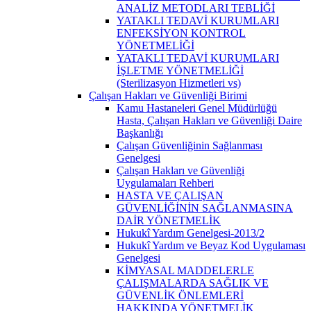
ANALİZ METODLARI TEBLİĞİ
YATAKLI TEDAVİ KURUMLARI
ENFEKSİYON KONTROL
YÖNETMELİĞİ
YATAKLI TEDAVİ KURUMLARI
İŞLETME YÖNETMELİĞİ
(Sterilizasyon Hizmetleri vs)
Çalışan Hakları ve Güvenliği Birimi
Kamu Hastaneleri Genel Müdürlüğü
Hasta, Çalışan Hakları ve Güvenliği Daire
Başkanlığı
Çalışan Güvenliğinin Sağlanması
Genelgesi
Çalışan Hakları ve Güvenliği
Uygulamaları Rehberi
HASTA VE ÇALIŞAN
GÜVENLİĞİNİN SAĞLANMASINA
DAİR YÖNETMELİK
Hukukî Yardım Genelgesi-2013/2
Hukukî Yardım ve Beyaz Kod Uygulaması
Genelgesi
KİMYASAL MADDELERLE
ÇALIŞMALARDA SAĞLIK VE
GÜVENLİK ÖNLEMLERİ
HAKKINDA YÖNETMELİK