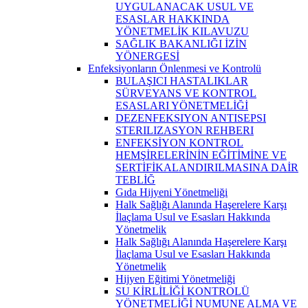
UYGULANACAK USUL VE
ESASLAR HAKKINDA
YÖNETMELİK KILAVUZU
SAĞLIK BAKANLIĞI İZİN
YÖNERGESİ
Enfeksiyonların Önlenmesi ve Kontrolü
BULAŞICI HASTALIKLAR
SÜRVEYANS VE KONTROL
ESASLARI YÖNETMELİĞİ
DEZENFEKSIYON ANTISEPSI
STERILIZASYON REHBERI
ENFEKSİYON KONTROL
HEMŞİRELERİNİN EĞİTİMİNE VE
SERTİFİKALANDIRILMASINA DAİR
TEBLİĞ
Gıda Hijyeni Yönetmeliği
Halk Sağlığı Alanında Haşerelere Karşı
İlaçlama Usul ve Esasları Hakkında
Yönetmelik
Halk Sağlığı Alanında Haşerelere Karşı
İlaçlama Usul ve Esasları Hakkında
Yönetmelik
Hijyen Eğitimi Yönetmeliği
SU KİRLİLİĞİ KONTROLÜ
YÖNETMELİĞİ NUMUNE ALMA VE