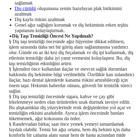
sağlamak
Diş çürüğü
oluşumuna zemin hazırlayan plak birikimini
azaltmak
Diş kaybı riskini azaltmak
Genel ağız sağlığını korumak ve diş hekiminin erken teşhis
yapmasını kolaylaştırmak.
Diş Taşı Temizliği Öncesi Ne Yapılmalı?
§
Diş taşı temizliği öncesinde ağız hijyenine dikkat edilmesi,
işlem sırasında daha net bir görüş alanı sağlanmasına yardımcı
olur. Günde en az iki kez diş fırçalamak ve diş ipi kullanmak, diş
etlerinin temizliğe daha iyi yanıt vermesini kolaylaştırır. Bu, diş
taşı temizliğinin etkinliğini artırır.
§
İşlemden önce kullanılan ilaçlar ve mevcut sağlık durumları
hakkında diş hekimine bilgi verilmelidir. Özellikle kan sulandırıcı
ilaçlar, bazı dental işlemlerde kanama riskini artırabileceği için
önem taşır. Hekimin haberdar olması, güvenli bir temizlik süreci
sağlar.
§
Diş taşı temizliği öncesinde sigara, kahve ve çay gibi
lekelenmeye neden olan ürünlerden uzak durmak tavsiye edilir.
Bu alışkanlıklar diş yüzeylerinde renk değişimlerine yol açar ve
temizliğin etkisini azaltabilir. Ayrıca işlem öncesinde bunları
tüketmemek, ağız kokusunu da önler.
§
Randevudan birkaç saat önce yemek yemeyi tamamlamak
faydalı olabilir. Temiz bir ağız ortamı, hem diş hekimi için daha
konforlu bir çalışma alanı sunar hem de hasta açısından mide