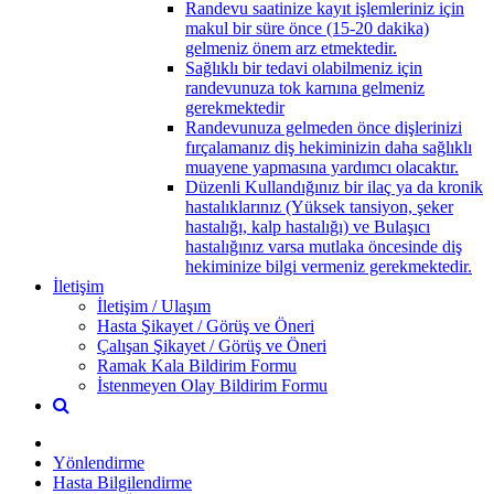
Randevu saatinize kayıt işlemleriniz için
makul bir süre önce (15-20 dakika)
gelmeniz önem arz etmektedir.
Sağlıklı bir tedavi olabilmeniz için
randevunuza tok karnına gelmeniz
gerekmektedir
Randevunuza gelmeden önce dişlerinizi
fırçalamanız diş hekiminizin daha sağlıklı
muayene yapmasına yardımcı olacaktır.
Düzenli Kullandığınız bir ilaç ya da kronik
hastalıklarınız (Yüksek tansiyon, şeker
hastalığı, kalp hastalığı) ve Bulaşıcı
hastalığınız varsa mutlaka öncesinde diş
hekiminize bilgi vermeniz gerekmektedir.
İletişim
İletişim / Ulaşım
Hasta Şikayet / Görüş ve Öneri
Çalışan Şikayet / Görüş ve Öneri
Ramak Kala Bildirim Formu
İstenmeyen Olay Bildirim Formu
Yönlendirme
Hasta Bilgilendirme