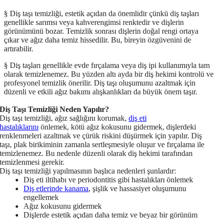
§
Diş taşı temizliği, estetik açıdan da önemlidir çünkü diş taşları
genellikle sarımsı veya kahverengimsi renktedir ve dişlerin
görünümünü bozar. Temizlik sonrası dişlerin doğal rengi ortaya
çıkar ve ağız daha temiz hissedilir. Bu, bireyin özgüvenini de
artırabilir.
§
Diş taşları genellikle evde fırçalama veya diş ipi kullanımıyla tam
olarak temizlenemez. Bu yüzden altı ayda bir diş hekimi kontrolü ve
profesyonel temizlik önerilir. Diş taşı oluşumunu azaltmak için
düzenli ve etkili ağız bakımı alışkanlıkları da büyük önem taşır.
Diş Taşı Temizliği Neden Yapılır?
Diş taşı temizliği, ağız sağlığını korumak,
diş eti
hastalıklarını
önlemek, kötü ağız kokusunu gidermek, dişlerdeki
renklenmeleri azaltmak ve çürük riskini düşürmek için yapılır. Diş
taşı, plak birikiminin zamanla sertleşmesiyle oluşur ve fırçalama ile
temizlenemez. Bu nedenle düzenli olarak diş hekimi tarafından
temizlenmesi gerekir.
Diş taşı temizliği yapılmasının başlıca nedenleri şunlardır:
Diş eti iltihabı ve periodontitis gibi hastalıkları önlemek
Diş etlerinde kanama
,
şişlik ve hassasiyet oluşumunu
engellemek
Ağız kokusunu gidermek
Dişlerde estetik açıdan daha temiz ve beyaz bir görünüm