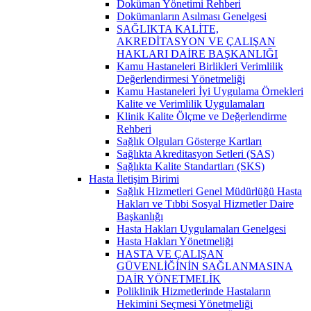
Doküman Yönetimi Rehberi
Dokümanların Asılması Genelgesi
SAĞLIKTA KALİTE,
AKREDİTASYON VE ÇALIŞAN
HAKLARI DAİRE BAŞKANLIĞI
Kamu Hastaneleri Birlikleri Verimlilik
Değerlendirmesi Yönetmeliği
Kamu Hastaneleri İyi Uygulama Örnekleri
Kalite ve Verimlilik Uygulamaları
Klinik Kalite Ölçme ve Değerlendirme
Rehberi
Sağlık Olguları Gösterge Kartları
Sağlıkta Akreditasyon Setleri (SAS)
Sağlıkta Kalite Standartları (SKS)
Hasta İletişim Birimi
Sağlık Hizmetleri Genel Müdürlüğü Hasta
Hakları ve Tıbbi Sosyal Hizmetler Daire
Başkanlığı
Hasta Hakları Uygulamaları Genelgesi
Hasta Hakları Yönetmeliği
HASTA VE ÇALIŞAN
GÜVENLİĞİNİN SAĞLANMASINA
DAİR YÖNETMELİK
Poliklinik Hizmetlerinde Hastaların
Hekimini Seçmesi Yönetmeliği