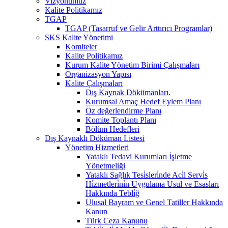
Vizyonumuz
Kalite Politikamız
TGAP
TGAP (Tasarruf ve Gelir Arttırıcı Programlar)
SKS Kalite Yönetimi
Komiteler
Kalite Politikamız
Kurum Kalite Yönetim Birimi Çalışmaları
Organizasyon Yapısı
Kalite Çalışmaları
Dış Kaynak Dökümanları.
Kurumsal Amaç Hedef Eylem Planı
Öz değerlendirme Planı
Komite Toplantı Planı
Bölüm Hedefleri
Dış Kaynaklı Döküman Listesi
Yönetim Hizmetleri
Yataklı Tedavi Kurumları İşletme
Yönetmeliği
Yataklı Sağlık Tesi̇sleri̇nde Aci̇l Servi̇s
Hi̇zmetleri̇ni̇n Uygulama Usul ve Esasları
Hakkında Tebli̇ğ
Ulusal Bayram ve Genel Tatiller Hakkında
Kanun
Türk Ceza Kanunu