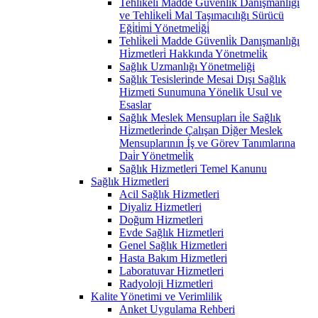
Tehli̇keli̇ Madde Güvenli̇k Danişmanlığı
ve Tehli̇keli̇ Mal Taşımacılığı Sürücü
Eği̇ti̇mi̇ Yönetmeli̇ği̇
Tehli̇keli̇ Madde Güvenli̇k Danışmanlığı
Hi̇zmetleri̇ Hakkında Yönetmeli̇k
Sağlık Uzmanlığı Yönetmeliği
Sağlık Tesislerinde Mesai Dışı Sağlık
Hizmeti Sunumuna Yönelik Usul ve
Esaslar
Sağlık Meslek Mensupları i̇le Sağlık
Hi̇zmetleri̇nde Çalışan Di̇ğer Meslek
Mensuplarının İş ve Görev Tanımlarına
Dai̇r Yönetmeli̇k
Sağlık Hizmetleri Temel Kanunu
Sağlık Hizmetleri
Acil Sağlık Hizmetleri
Diyaliz Hizmetleri
Doğum Hizmetleri
Evde Sağlık Hizmetleri
Genel Sağlık Hizmetleri
Hasta Bakım Hizmetleri
Laboratuvar Hizmetleri
Radyoloji Hizmetleri
Kalite Yönetimi ve Verimlilik
Anket Uygulama Rehberi