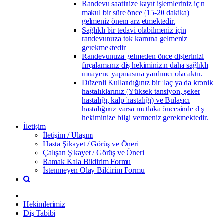
Randevu saatinize kayıt işlemleriniz için
makul bir süre önce (15-20 dakika)
gelmeniz önem arz etmektedir.
Sağlıklı bir tedavi olabilmeniz için
randevunuza tok karnına gelmeniz
gerekmektedir
Randevunuza gelmeden önce dişlerinizi
fırçalamanız diş hekiminizin daha sağlıklı
muayene yapmasına yardımcı olacaktır.
Düzenli Kullandığınız bir ilaç ya da kronik
hastalıklarınız (Yüksek tansiyon, şeker
hastalığı, kalp hastalığı) ve Bulaşıcı
hastalığınız varsa mutlaka öncesinde diş
hekiminize bilgi vermeniz gerekmektedir.
İletişim
İletişim / Ulaşım
Hasta Şikayet / Görüş ve Öneri
Çalışan Şikayet / Görüş ve Öneri
Ramak Kala Bildirim Formu
İstenmeyen Olay Bildirim Formu
Hekimlerimiz
Diş Tabibi