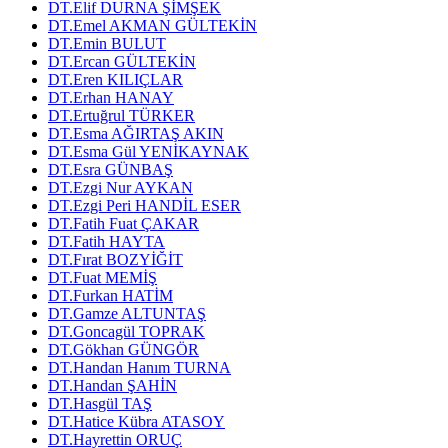
DT.Elif DURNA ŞİMŞEK
DT.Emel AKMAN GÜLTEKİN
DT.Emin BULUT
DT.Ercan GÜLTEKİN
DT.Eren KILIÇLAR
DT.Erhan HANAY
DT.Ertuğrul TÜRKER
DT.Esma AĞIRTAŞ AKIN
DT.Esma Gül YENİKAYNAK
DT.Esra GÜNBAŞ
DT.Ezgi Nur AYKAN
DT.Ezgi Peri HANDİL ESER
DT.Fatih Fuat ÇAKAR
DT.Fatih HAYTA
DT.Fırat BOZYİĞİT
DT.Fuat MEMİŞ
DT.Furkan HATİM
DT.Gamze ALTUNTAŞ
DT.Goncagül TOPRAK
DT.Gökhan GÜNGÖR
DT.Handan Hanım TURNA
DT.Handan ŞAHİN
DT.Hasgül TAŞ
DT.Hatice Kübra ATASOY
DT.Hayrettin ORUÇ