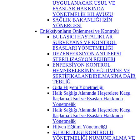
UYGULANACAK USUL VE
ESASLAR HAKKINDA
YÖNETMELİK KILAVUZU
SAĞLIK BAKANLIĞI İZİN
YÖNERGESİ
Enfeksiyonların Önlenmesi ve Kontrolü
BULAŞICI HASTALIKLAR
SÜRVEYANS VE KONTROL
ESASLARI YÖNETMELİĞİ
DEZENFEKSIYON ANTISEPSI
STERILIZASYON REHBERI
ENFEKSİYON KONTROL
HEMŞİRELERİNİN EĞİTİMİNE VE
SERTİFİKALANDIRILMASINA DAİR
TEBLİĞ
Gıda Hijyeni Yönetmeliği
Halk Sağlığı Alanında Haşerelere Karşı
İlaçlama Usul ve Esasları Hakkında
Yönetmelik
Halk Sağlığı Alanında Haşerelere Karşı
İlaçlama Usul ve Esasları Hakkında
Yönetmelik
Hijyen Eğitimi Yönetmeliği
SU KİRLİLİĞİ KONTROLÜ
YÖNETMELİĞİ NUMUNE ALMA VE