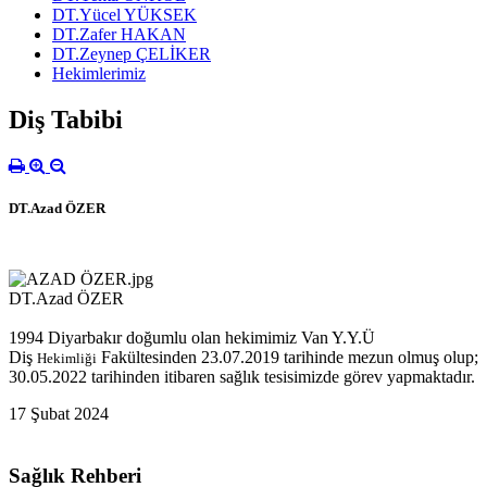
DT.Yücel YÜKSEK
DT.Zafer HAKAN
DT.Zeynep ÇELİKER
Hekimlerimiz
Diş Tabibi
DT.Azad ÖZER
DT.Azad ÖZER
1994 Diyarbakır doğumlu olan hekimimiz Van Y.Y.Ü
Diş
Fakültesinden 23.07.2019 tarihinde mezun olmuş olup;
Hekimliği
30.05.2022 tarihinden itibaren sağlık tesisimizde görev yapmaktadır.
17 Şubat 2024
Sağlık Rehberi