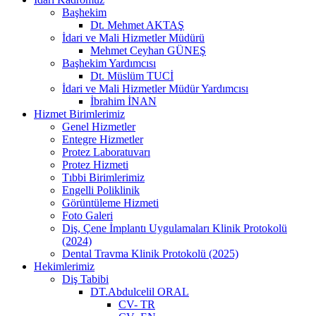
Başhekim
Dt. Mehmet AKTAŞ
İdari ve Mali Hizmetler Müdürü
Mehmet Ceyhan GÜNEŞ
Başhekim Yardımcısı
Dt. Müslüm TUCİ
İdari ve Mali Hizmetler Müdür Yardımcısı
İbrahim İNAN
Hizmet Birimlerimiz
Genel Hizmetler
Entegre Hizmetler
Protez Laboratuvarı
Protez Hizmeti
Tıbbi Birimlerimiz
Engelli Poliklinik
Görüntüleme Hizmeti
Foto Galeri
Diş, Çene İmplantı Uygulamaları Klinik Protokolü
(2024)
Dental Travma Klinik Protokolü (2025)
Hekimlerimiz
Diş Tabibi
DT.Abdulcelil ORAL
CV- TR