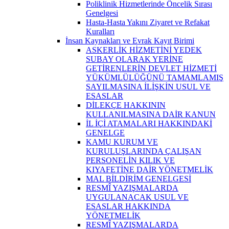
Poliklinik Hizmetlerinde Öncelik Sırası
Genelgesi
Hasta-Hasta Yakını Ziyaret ve Refakat
Kuralları
İnsan Kaynakları ve Evrak Kayıt Birimi
ASKERLİK HİZMETİNİ YEDEK
SUBAY OLARAK YERİNE
GETİRENLERİN DEVLET HİZMETİ
YÜKÜMLÜLÜĞÜNÜ TAMAMLAMIŞ
SAYILMASINA İLİŞKİN USUL VE
ESASLAR
DİLEKÇE HAKKININ
KULLANILMASINA DAİR KANUN
İL İÇİ ATAMALARI HAKKINDAKİ
GENELGE
KAMU KURUM VE
KURULUŞLARINDA ÇALIŞAN
PERSONELİN KILIK VE
KIYAFETİNE DAİR YÖNETMELİK
MAL BİLDİRİM GENELGESİ
RESMÎ YAZIŞMALARDA
UYGULANACAK USUL VE
ESASLAR HAKKINDA
YÖNETMELİK
RESMÎ YAZIŞMALARDA