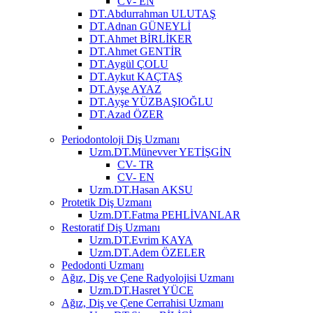
CV- EN
DT.Abdurrahman ULUTAŞ
DT.Adnan GÜNEYLİ
DT.Ahmet BİRLİKER
DT.Ahmet GENTİR
DT.Aygül ÇOLU
DT.Aykut KAÇTAŞ
DT.Ayşe AYAZ
DT.Ayşe YÜZBAŞIOĞLU
DT.Azad ÖZER
Periodontoloji Diş Uzmanı
Uzm.DT.Münevver YETİŞGİN
CV- TR
CV- EN
Uzm.DT.Hasan AKSU
Protetik Diş Uzmanı
Uzm.DT.Fatma PEHLİVANLAR
Restoratif Diş Uzmanı
Uzm.DT.Evrim KAYA
Uzm.DT.Adem ÖZELER
Pedodonti Uzmanı
Ağız, Diş ve Çene Radyolojisi Uzmanı
Uzm.DT.Hasret YÜCE
Ağız, Diş ve Çene Cerrahisi Uzmanı