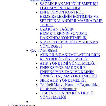
SAĞLIK BAKANLIĞI HİZMET İÇİ
EĞİTİM YÖNETMELİĞİ
ENFEKSİYON KONTROL
HEMŞİRELERİNİN EĞİTİMİNE VE
SERTİFİKALANDIRILMASINA DAİR
TEBLİĞ
UZAKTAN SAĞLIK
HİZMETLERİNİN SUNUMU
HAKKINDA YÖNETMELİK
STAJ SEFERBİRLİĞİ UYGULAMA
YÖNERGESİ
Çevre Atık Birimi
ATIK PİL VE AKÜMÜLATÖRLERİN
KONTROLÜ YÖNETMELİĞİ
ATIK YÖNETİMİ YÖNETMELİĞİ
ENFEKSİYÖZ MADDE İLE
ENFEKSİYÖZ TANI VE KLİNİK
ÖRNEĞİ TAŞIMA YÖNETMELİĞİ
SIFIR ATIK YÖNETMELİĞİ
Tehlikeli Mal ve Kombine Taşımacılık -
Uluslararası Sözleşmeler
TIBBİ ATIKLARIN KONTROLÜ
YÖNETMELİĞİ
İdari Kadromuz