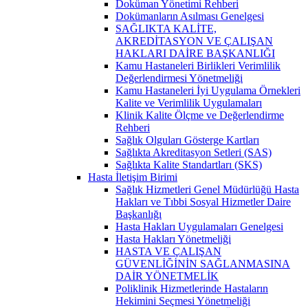
Doküman Yönetimi Rehberi
Dokümanların Asılması Genelgesi
SAĞLIKTA KALİTE,
AKREDİTASYON VE ÇALIŞAN
HAKLARI DAİRE BAŞKANLIĞI
Kamu Hastaneleri Birlikleri Verimlilik
Değerlendirmesi Yönetmeliği
Kamu Hastaneleri İyi Uygulama Örnekleri
Kalite ve Verimlilik Uygulamaları
Klinik Kalite Ölçme ve Değerlendirme
Rehberi
Sağlık Olguları Gösterge Kartları
Sağlıkta Akreditasyon Setleri (SAS)
Sağlıkta Kalite Standartları (SKS)
Hasta İletişim Birimi
Sağlık Hizmetleri Genel Müdürlüğü Hasta
Hakları ve Tıbbi Sosyal Hizmetler Daire
Başkanlığı
Hasta Hakları Uygulamaları Genelgesi
Hasta Hakları Yönetmeliği
HASTA VE ÇALIŞAN
GÜVENLİĞİNİN SAĞLANMASINA
DAİR YÖNETMELİK
Poliklinik Hizmetlerinde Hastaların
Hekimini Seçmesi Yönetmeliği