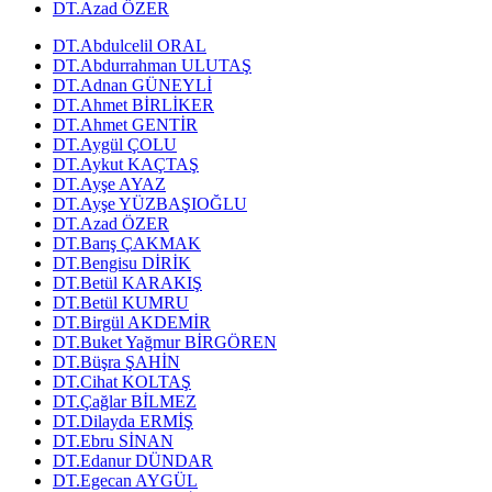
DT.Azad ÖZER
DT.Abdulcelil ORAL
DT.Abdurrahman ULUTAŞ
DT.Adnan GÜNEYLİ
DT.Ahmet BİRLİKER
DT.Ahmet GENTİR
DT.Aygül ÇOLU
DT.Aykut KAÇTAŞ
DT.Ayşe AYAZ
DT.Ayşe YÜZBAŞIOĞLU
DT.Azad ÖZER
DT.Barış ÇAKMAK
DT.Bengisu DİRİK
DT.Betül KARAKIŞ
DT.Betül KUMRU
DT.Birgül AKDEMİR
DT.Buket Yağmur BİRGÖREN
DT.Büşra ŞAHİN
DT.Cihat KOLTAŞ
DT.Çağlar BİLMEZ
DT.Dilayda ERMİŞ
DT.Ebru SİNAN
DT.Edanur DÜNDAR
DT.Egecan AYGÜL