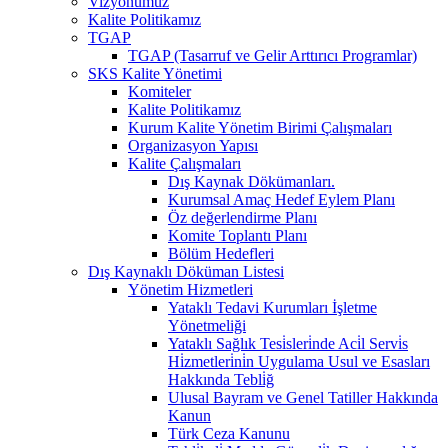
Vizyonumuz
Kalite Politikamız
TGAP
TGAP (Tasarruf ve Gelir Arttırıcı Programlar)
SKS Kalite Yönetimi
Komiteler
Kalite Politikamız
Kurum Kalite Yönetim Birimi Çalışmaları
Organizasyon Yapısı
Kalite Çalışmaları
Dış Kaynak Dökümanları.
Kurumsal Amaç Hedef Eylem Planı
Öz değerlendirme Planı
Komite Toplantı Planı
Bölüm Hedefleri
Dış Kaynaklı Döküman Listesi
Yönetim Hizmetleri
Yataklı Tedavi Kurumları İşletme
Yönetmeliği
Yataklı Sağlık Tesi̇sleri̇nde Aci̇l Servi̇s
Hi̇zmetleri̇ni̇n Uygulama Usul ve Esasları
Hakkında Tebli̇ğ
Ulusal Bayram ve Genel Tatiller Hakkında
Kanun
Türk Ceza Kanunu