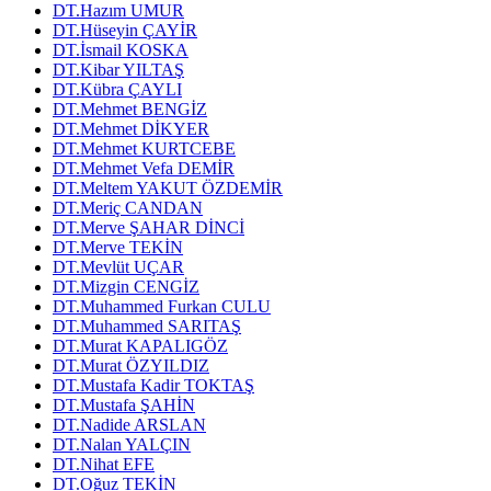
DT.Hazım UMUR
DT.Hüseyin ÇAYİR
DT.İsmail KOSKA
DT.Kibar YILTAŞ
DT.Kübra ÇAYLI
DT.Mehmet BENGİZ
DT.Mehmet DİKYER
DT.Mehmet KURTCEBE
DT.Mehmet Vefa DEMİR
DT.Meltem YAKUT ÖZDEMİR
DT.Meriç CANDAN
DT.Merve ŞAHAR DİNCİ
DT.Merve TEKİN
DT.Mevlüt UÇAR
DT.Mizgin CENGİZ
DT.Muhammed Furkan CULU
DT.Muhammed SARITAŞ
DT.Murat KAPALIGÖZ
DT.Murat ÖZYILDIZ
DT.Mustafa Kadir TOKTAŞ
DT.Mustafa ŞAHİN
DT.Nadide ARSLAN
DT.Nalan YALÇIN
DT.Nihat EFE
DT.Oğuz TEKİN