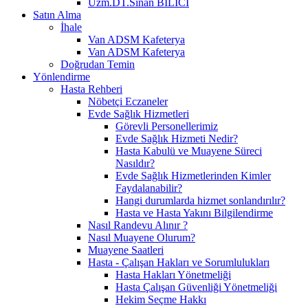
Uzm.DT.Sinan BİLİCİ
Satın Alma
İhale
Van ADSM Kafeterya
Van ADSM Kafeterya
Doğrudan Temin
Yönlendirme
Hasta Rehberi
Nöbetçi Eczaneler
Evde Sağlık Hizmetleri
Görevli Personellerimiz
Evde Sağlık Hizmeti Nedir?
Hasta Kabulü ve Muayene Süreci
Nasıldır?
Evde Sağlık Hizmetlerinden Kimler
Faydalanabilir?
Hangi durumlarda hizmet sonlandırılır?
Hasta ve Hasta Yakını Bilgilendirme
Nasıl Randevu Alınır ?
Nasıl Muayene Olurum?
Muayene Saatleri
Hasta - Çalışan Hakları ve Sorumlulukları
Hasta Hakları Yönetmeliği
Hasta Çalışan Güvenliği Yönetmeliği
Hekim Seçme Hakkı