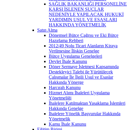
SAĞLIK BAKANLIĞI PERSONELİNE
KARŞI İŞLENEN SUÇLAR
NEDENİYLE YAPILACAK HUKUKİ
YARDIMIN USUL VE ESASLARI
HAKKINDA YÖNETMELİK
Satın Alma
Dönemsel Bütçe Çağrısı ve Eki Bütçe
Hazırlama Rehberi
2012/49 Nolu Ticari Alanların Kiraya
Verilmesine İlişkin Genelge
Bütçe Uygulama Genelgeleri
Devlet İhale Kanunu
Döner Sermaye İşletmesi Kapsamında
Destekleyici Talebi ile Yürütülecek
Çalışmalar İle İlgili Usul ve Esaslar
Hakkında Yönerge
Harcırah Kanunu
Hizmet Alımı İhaleleri Uygulama
Yönetmeliği
İhalelere Katılmaktan Yasaklama İşlemleri
Hakkında Genelge
İhalelere Yönelik Başvurular Hakkında
Yönetmelik
Kamu İhale Kanunu
Eğitim Birimi