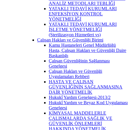
ANALİZ METODLARI TEBLİĞİ
YATAKLI TEDAVİ KURUMLARI
ENFEKSİYON KONTROL
YÖNETMELİĞİ
YATAKLI TEDAVİ KURUMLARI
İŞLETME YÖNETMELİĞİ
(Sterilizasyon Hizmetleri vs)
Çalışan Hakları ve Güvenliği Birimi
Kamu Hastaneleri Genel Müdürlüğü
Hasta, Çalışan Hakları ve Güvenliği Daire
Başkanlığı
Çalışan Güvenliğinin Sağlanması
Genelgesi
Çalışan Hakları ve Güvenliği
Uygulamaları Rehberi
HASTA VE ÇALIŞAN
GÜVENLİĞİNİN SAĞLANMASINA
DAİR YÖNETMELİK
Hukukî Yardım Genelgesi-2013/2
Hukukî Yardım ve Beyaz Kod Uygulaması
Genelgesi
KİMYASAL MADDELERLE
ÇALIŞMALARDA SAĞLIK VE
GÜVENLİK ÖNLEMLERİ
HAKKINDA YÖNETMELİK