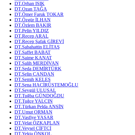
DT.Orhan IŞIK
DT.Ozan TAĞA
DT.Ömer Faruk TOKAR
DT.Özgür İLHAN
DT.Özlem BAKIR
DT.Pelin YILDIZ
DT.Recep ARAL
DT.Recep Şafak GİREVİ
DT.Sabahattin ELİTAŞ
DT.Saffet BABAT
DT.Saime KANAT
DT.Salih MERDİVAN
DT.Seda DEMİRTÜRK
DT.Selin CANDAN
DT.Semih KELEŞ
DT.Sena HACİRÜSTEMOĞLU
DT.Sevgül ULUSAL
DT.Tuğba GÜNDOĞDU
DT.Tuğçe YALÇIN
DT.Türkan Pelda ANŞİN
DT.Umut ORMAN
DT.Vasfiye YAŞAR
DT.Velat ÖZKAPLAN
DT.Veysel ÇİFTÇİ
DT.Yekta ÖNKOL