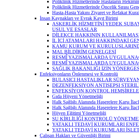
Poliklinik Hizmetlerinde Hastaların Hekimi
Poliklinik Hizmetlerinde Öncelik Sırası Gen
Hasta-Hasta Yakını Ziyaret ve Refakat Kural
İnsan Kaynakları ve Evrak Kayıt Birimi
ASKERLİK HİZMETİNİ YEDEK SUBA
USUL VE ESASLAR
DİLEKÇE HAKKININ KULLANILMAS
İL İÇİ ATAMALARI HAKKINDAKİ G
KAMU KURUM VE KURULUŞLARINDA
MAL BİLDİRİM GENELGESİ
RESMÎ YAZIŞMALARDA UYGULANA
RESMÎ YAZIŞMALARDA UYGULANA
SAĞLIK BAKANLIĞI İZİN YÖNERGES
Enfeksiyonların Önlenmesi ve Kontrolü
BULAŞICI HASTALIKLAR SÜRVEYAN
DEZENFEKSIYON ANTISEPSI STERI
ENFEKSİYON KONTROL HEMŞİRELER
Gıda Hijyeni Yönetmeliği
Halk Sağlığı Alanında Haşerelere Karşı İla
Halk Sağlığı Alanında Haşerelere Karşı İla
Hijyen Eğitimi Yönetmeliği
SU KİRLİLİĞİ KONTROLÜ YÖNETME
YATAKLI TEDAVİ KURUMLARI ENF
YATAKLI TEDAVİ KURUMLARI İŞLETME Y
Çalışan Hakları ve Güvenliği Birimi