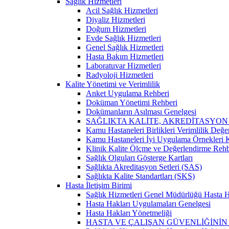
Sağlık Hizmetleri
Acil Sağlık Hizmetleri
Diyaliz Hizmetleri
Doğum Hizmetleri
Evde Sağlık Hizmetleri
Genel Sağlık Hizmetleri
Hasta Bakım Hizmetleri
Laboratuvar Hizmetleri
Radyoloji Hizmetleri
Kalite Yönetimi ve Verimlilik
Anket Uygulama Rehberi
Doküman Yönetimi Rehberi
Dokümanların Asılması Genelgesi
SAĞLIKTA KALİTE, AKREDİTASYON
Kamu Hastaneleri Birlikleri Verimlilik Değe
Kamu Hastaneleri İyi Uygulama Örnekleri Ka
Klinik Kalite Ölçme ve Değerlendirme Rehb
Sağlık Olguları Gösterge Kartları
Sağlıkta Akreditasyon Setleri (SAS)
Sağlıkta Kalite Standartları (SKS)
Hasta İletişim Birimi
Sağlık Hizmetleri Genel Müdürlüğü Hasta Ha
Hasta Hakları Uygulamaları Genelgesi
Hasta Hakları Yönetmeliği
HASTA VE ÇALIŞAN GÜVENLİĞİNİ