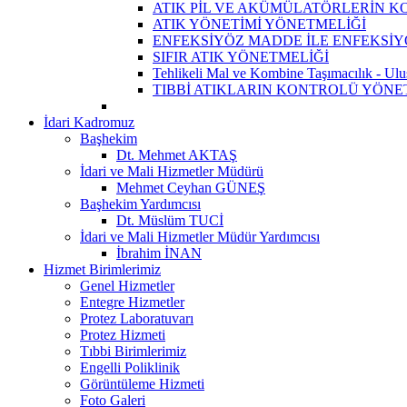
ATIK PİL VE AKÜMÜLATÖRLERİN 
ATIK YÖNETİMİ YÖNETMELİĞİ
ENFEKSİYÖZ MADDE İLE ENFEKSİYÖ
SIFIR ATIK YÖNETMELİĞİ
Tehlikeli Mal ve Kombine Taşımacılık - Ulus
TIBBİ ATIKLARIN KONTROLÜ YÖNE
İdari Kadromuz
Başhekim
Dt. Mehmet AKTAŞ
İdari ve Mali Hizmetler Müdürü
Mehmet Ceyhan GÜNEŞ
Başhekim Yardımcısı
Dt. Müslüm TUCİ
İdari ve Mali Hizmetler Müdür Yardımcısı
İbrahim İNAN
Hizmet Birimlerimiz
Genel Hizmetler
Entegre Hizmetler
Protez Laboratuvarı
Protez Hizmeti
Tıbbi Birimlerimiz
Engelli Poliklinik
Görüntüleme Hizmeti
Foto Galeri