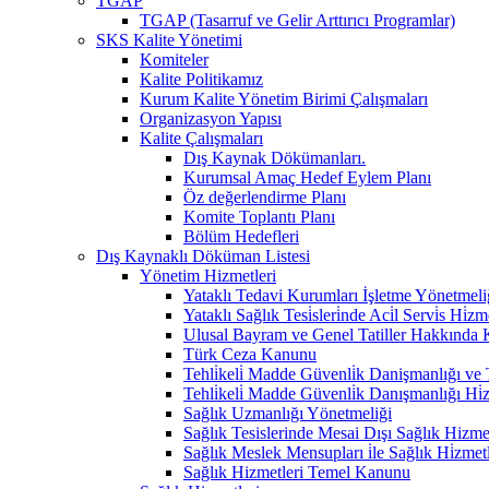
TGAP
TGAP (Tasarruf ve Gelir Arttırıcı Programlar)
SKS Kalite Yönetimi
Komiteler
Kalite Politikamız
Kurum Kalite Yönetim Birimi Çalışmaları
Organizasyon Yapısı
Kalite Çalışmaları
Dış Kaynak Dökümanları.
Kurumsal Amaç Hedef Eylem Planı
Öz değerlendirme Planı
Komite Toplantı Planı
Bölüm Hedefleri
Dış Kaynaklı Döküman Listesi
Yönetim Hizmetleri
Yataklı Tedavi Kurumları İşletme Yönetmeli
Yataklı Sağlık Tesi̇sleri̇nde Aci̇l Servi̇s Hi
Ulusal Bayram ve Genel Tatiller Hakkında
Türk Ceza Kanunu
Tehli̇keli̇ Madde Güvenli̇k Danişmanlığı ve Te
Tehli̇keli̇ Madde Güvenli̇k Danışmanlığı Hi̇
Sağlık Uzmanlığı Yönetmeliği
Sağlık Tesislerinde Mesai Dışı Sağlık Hizm
Sağlık Meslek Mensupları i̇le Sağlık Hi̇zmet
Sağlık Hizmetleri Temel Kanunu