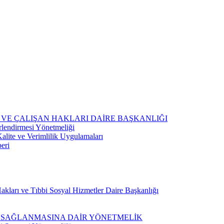
 VE ÇALIŞAN HAKLARI DAİRE BAŞKANLIĞI
rlendirmesi Yönetmeliği
lite ve Verimlilik Uygulamaları
eri
kları ve Tıbbi Sosyal Hizmetler Daire Başkanlığı
N SAĞLANMASINA DAİR YÖNETMELİK