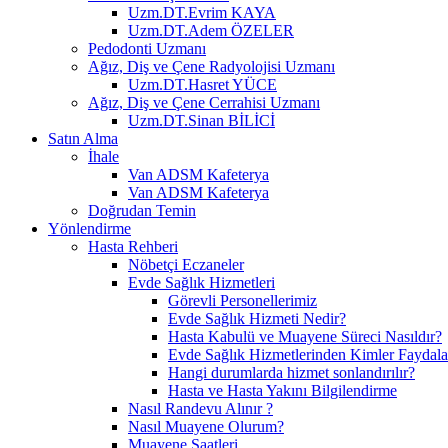
Uzm.DT.Evrim KAYA
Uzm.DT.Adem ÖZELER
Pedodonti Uzmanı
Ağız, Diş ve Çene Radyolojisi Uzmanı
Uzm.DT.Hasret YÜCE
Ağız, Diş ve Çene Cerrahisi Uzmanı
Uzm.DT.Sinan BİLİCİ
Satın Alma
İhale
Van ADSM Kafeterya
Van ADSM Kafeterya
Doğrudan Temin
Yönlendirme
Hasta Rehberi
Nöbetçi Eczaneler
Evde Sağlık Hizmetleri
Görevli Personellerimiz
Evde Sağlık Hizmeti Nedir?
Hasta Kabulü ve Muayene Süreci Nasıldır?
Evde Sağlık Hizmetlerinden Kimler Faydala
Hangi durumlarda hizmet sonlandırılır?
Hasta ve Hasta Yakını Bilgilendirme
Nasıl Randevu Alınır ?
Nasıl Muayene Olurum?
Muayene Saatleri