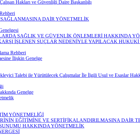
alışan Hakları ve Güvenliği Daire Başkanlığı
 Rehberi
N SAĞLANMASINA DAİR YÖNETMELİK
Genelgesi
ARDA SAĞLIK VE GÜVENLİK ÖNLEMLERİ HAKKINDA Y
KARŞI İŞLENEN SUÇLAR NEDENİYLE YAPILACAK HUKUKİ
rlama Rehberi
esine İlişkin Genelge
eyici Talebi ile Yürütülecek Çalışmalar İle İlgili Usul ve Esaslar Ha
ği
 Hakkında Genelge
etmelik
İTİM YÖNETMELİĞİ
İNİN EĞİTİMİNE VE SERTİFİKALANDIRILMASINA DAİR T
N SUNUMU HAKKINDA YÖNETMELİK
NERGESİ