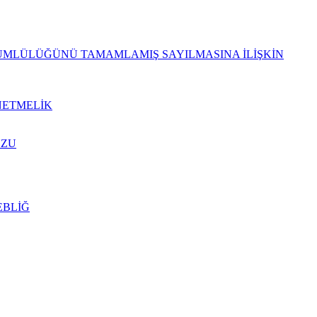
KÜMLÜLÜĞÜNÜ TAMAMLAMIŞ SAYILMASINA İLİŞKİN
NETMELİK
UZU
EBLİĞ