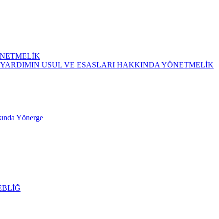
ÖNETMELİK
 YARDIMIN USUL VE ESASLARI HAKKINDA YÖNETMELİK
kkında Yönerge
EBLİĞ