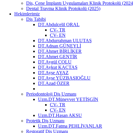
Diş, Çene İmplantı Uygulamaları Klinik Protokolü (2024
Dental Travma Klinik Protokolü (2025)
Hekimlerimiz
Diş Tabibi
DT.Abdulcelil ORAL
CV- TR
CV- EN
DT.Abdurrahman ULUTAŞ
DT.Adnan GÜNEYLİ
DT.Ahmet BİRLİKER
DT.Ahmet GENTİR
DT.Aygül ÇOLU
DT.Aykut KAÇTAŞ
DT.Ayşe AYAZ
DT.Ayşe YÜZBAŞIOĞLU
DT.Azad ÖZER
Periodontoloji Diş Uzmanı
Uzm.DT.Münevver YETİŞGİN
CV- TR
CV- EN
Uzm.DT.Hasan AKSU
Protetik Diş Uzmanı
Uzm.DT.Fatma PEHLİVANLAR
Restoratif Diş Uzmanı