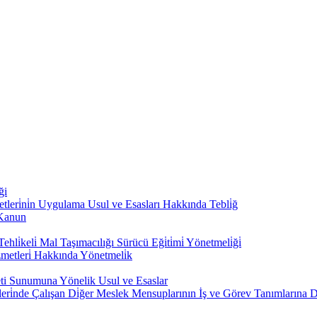
ği
̇zmetleri̇ni̇n Uygulama Usul ve Esasları Hakkında Tebli̇ğ
 Kanun
hli̇keli̇ Mal Taşımacılığı Sürücü Eği̇ti̇mi̇ Yönetmeli̇ği̇
zmetleri̇ Hakkında Yönetmeli̇k
eti Sunumuna Yönelik Usul ve Esaslar
leri̇nde Çalışan Di̇ğer Meslek Mensuplarının İş ve Görev Tanımlarına D