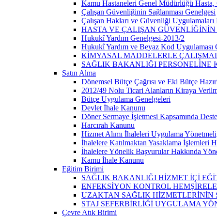
Kamu Hastaneleri Genel Müdürlüğü Hasta, Ç
Çalışan Güvenliğinin Sağlanması Genelgesi
Çalışan Hakları ve Güvenliği Uygulamaları
HASTA VE ÇALIŞAN GÜVENLİĞİNİ
Hukukî Yardım Genelgesi-2013/2
Hukukî Yardım ve Beyaz Kod Uygulaması 
KİMYASAL MADDELERLE ÇALIŞMAL
SAĞLIK BAKANLIĞI PERSONELİNE 
Satın Alma
Dönemsel Bütçe Çağrısı ve Eki Bütçe Hazı
2012/49 Nolu Ticari Alanların Kiraya Verilm
Bütçe Uygulama Genelgeleri
Devlet İhale Kanunu
Döner Sermaye İşletmesi Kapsamında Destekl
Harcırah Kanunu
Hizmet Alımı İhaleleri Uygulama Yönetmeli
İhalelere Katılmaktan Yasaklama İşlemleri
İhalelere Yönelik Başvurular Hakkında Yön
Kamu İhale Kanunu
Eğitim Birimi
SAĞLIK BAKANLIĞI HİZMET İÇİ EĞ
ENFEKSİYON KONTROL HEMŞİRELER
UZAKTAN SAĞLIK HİZMETLERİNİ
STAJ SEFERBİRLİĞİ UYGULAMA YÖ
Çevre Atık Birimi