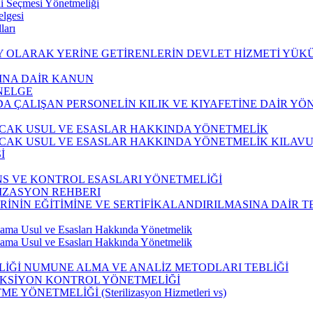
ni Seçmesi Yönetmeliği
elgesi
ları
Y OLARAK YERİNE GETİRENLERİN DEVLET HİZMETİ YÜ
INA DAİR KANUN
ENELGE
 ÇALIŞAN PERSONELİN KILIK VE KIYAFETİNE DAİR YÖ
CAK USUL VE ESASLAR HAKKINDA YÖNETMELİK
CAK USUL VE ESASLAR HAKKINDA YÖNETMELİK KILAV
İ
S VE KONTROL ESASLARI YÖNETMELİĞİ
LIZASYON REHBERI
İNİN EĞİTİMİNE VE SERTİFİKALANDIRILMASINA DAİR T
çlama Usul ve Esasları Hakkında Yönetmelik
çlama Usul ve Esasları Hakkında Yönetmelik
LİĞİ NUMUNE ALMA VE ANALİZ METODLARI TEBLİĞİ
EKSİYON KONTROL YÖNETMELİĞİ
ÖNETMELİĞİ (Sterilizasyon Hizmetleri vs)