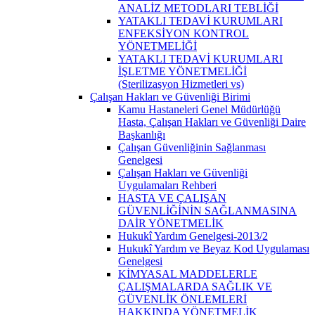
ANALİZ METODLARI TEBLİĞİ
YATAKLI TEDAVİ KURUMLARI
ENFEKSİYON KONTROL
YÖNETMELİĞİ
YATAKLI TEDAVİ KURUMLARI
İŞLETME YÖNETMELİĞİ
(Sterilizasyon Hizmetleri vs)
Çalışan Hakları ve Güvenliği Birimi
Kamu Hastaneleri Genel Müdürlüğü
Hasta, Çalışan Hakları ve Güvenliği Daire
Başkanlığı
Çalışan Güvenliğinin Sağlanması
Genelgesi
Çalışan Hakları ve Güvenliği
Uygulamaları Rehberi
HASTA VE ÇALIŞAN
GÜVENLİĞİNİN SAĞLANMASINA
DAİR YÖNETMELİK
Hukukî Yardım Genelgesi-2013/2
Hukukî Yardım ve Beyaz Kod Uygulaması
Genelgesi
KİMYASAL MADDELERLE
ÇALIŞMALARDA SAĞLIK VE
GÜVENLİK ÖNLEMLERİ
HAKKINDA YÖNETMELİK