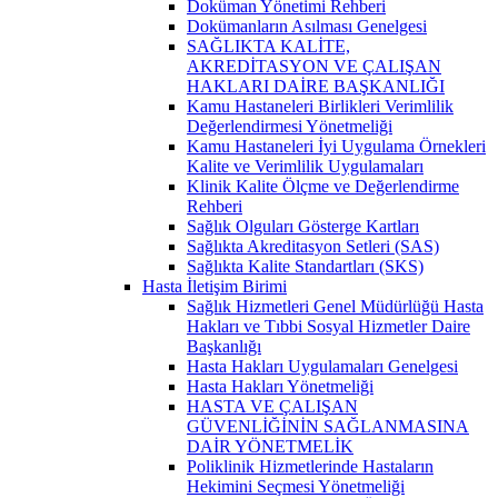
Doküman Yönetimi Rehberi
Dokümanların Asılması Genelgesi
SAĞLIKTA KALİTE,
AKREDİTASYON VE ÇALIŞAN
HAKLARI DAİRE BAŞKANLIĞI
Kamu Hastaneleri Birlikleri Verimlilik
Değerlendirmesi Yönetmeliği
Kamu Hastaneleri İyi Uygulama Örnekleri
Kalite ve Verimlilik Uygulamaları
Klinik Kalite Ölçme ve Değerlendirme
Rehberi
Sağlık Olguları Gösterge Kartları
Sağlıkta Akreditasyon Setleri (SAS)
Sağlıkta Kalite Standartları (SKS)
Hasta İletişim Birimi
Sağlık Hizmetleri Genel Müdürlüğü Hasta
Hakları ve Tıbbi Sosyal Hizmetler Daire
Başkanlığı
Hasta Hakları Uygulamaları Genelgesi
Hasta Hakları Yönetmeliği
HASTA VE ÇALIŞAN
GÜVENLİĞİNİN SAĞLANMASINA
DAİR YÖNETMELİK
Poliklinik Hizmetlerinde Hastaların
Hekimini Seçmesi Yönetmeliği