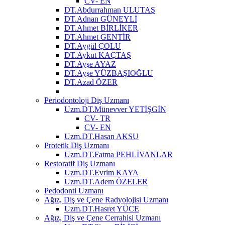
CV- EN
DT.Abdurrahman ULUTAŞ
DT.Adnan GÜNEYLİ
DT.Ahmet BİRLİKER
DT.Ahmet GENTİR
DT.Aygül ÇOLU
DT.Aykut KAÇTAŞ
DT.Ayşe AYAZ
DT.Ayşe YÜZBAŞIOĞLU
DT.Azad ÖZER
Periodontoloji Diş Uzmanı
Uzm.DT.Münevver YETİŞGİN
CV- TR
CV- EN
Uzm.DT.Hasan AKSU
Protetik Diş Uzmanı
Uzm.DT.Fatma PEHLİVANLAR
Restoratif Diş Uzmanı
Uzm.DT.Evrim KAYA
Uzm.DT.Adem ÖZELER
Pedodonti Uzmanı
Ağız, Diş ve Çene Radyolojisi Uzmanı
Uzm.DT.Hasret YÜCE
Ağız, Diş ve Çene Cerrahisi Uzmanı