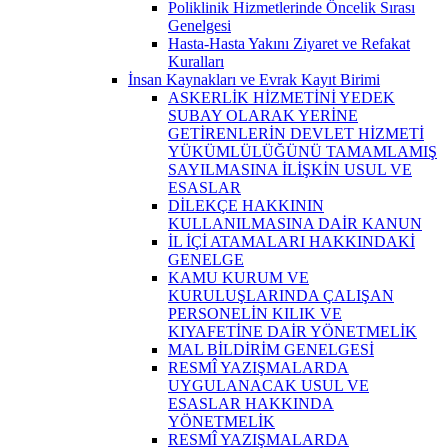
Poliklinik Hizmetlerinde Öncelik Sırası
Genelgesi
Hasta-Hasta Yakını Ziyaret ve Refakat
Kuralları
İnsan Kaynakları ve Evrak Kayıt Birimi
ASKERLİK HİZMETİNİ YEDEK
SUBAY OLARAK YERİNE
GETİRENLERİN DEVLET HİZMETİ
YÜKÜMLÜLÜĞÜNÜ TAMAMLAMIŞ
SAYILMASINA İLİŞKİN USUL VE
ESASLAR
DİLEKÇE HAKKININ
KULLANILMASINA DAİR KANUN
İL İÇİ ATAMALARI HAKKINDAKİ
GENELGE
KAMU KURUM VE
KURULUŞLARINDA ÇALIŞAN
PERSONELİN KILIK VE
KIYAFETİNE DAİR YÖNETMELİK
MAL BİLDİRİM GENELGESİ
RESMÎ YAZIŞMALARDA
UYGULANACAK USUL VE
ESASLAR HAKKINDA
YÖNETMELİK
RESMÎ YAZIŞMALARDA