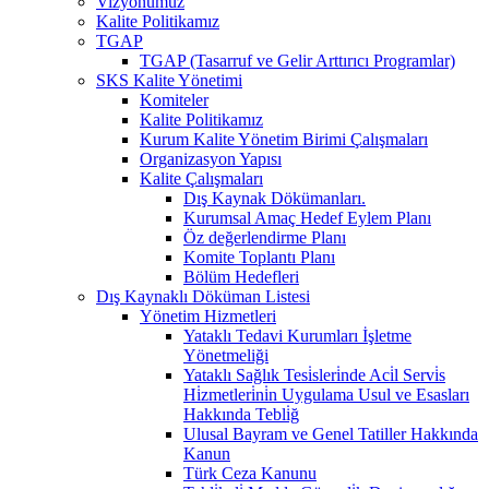
Vizyonumuz
Kalite Politikamız
TGAP
TGAP (Tasarruf ve Gelir Arttırıcı Programlar)
SKS Kalite Yönetimi
Komiteler
Kalite Politikamız
Kurum Kalite Yönetim Birimi Çalışmaları
Organizasyon Yapısı
Kalite Çalışmaları
Dış Kaynak Dökümanları.
Kurumsal Amaç Hedef Eylem Planı
Öz değerlendirme Planı
Komite Toplantı Planı
Bölüm Hedefleri
Dış Kaynaklı Döküman Listesi
Yönetim Hizmetleri
Yataklı Tedavi Kurumları İşletme
Yönetmeliği
Yataklı Sağlık Tesi̇sleri̇nde Aci̇l Servi̇s
Hi̇zmetleri̇ni̇n Uygulama Usul ve Esasları
Hakkında Tebli̇ğ
Ulusal Bayram ve Genel Tatiller Hakkında
Kanun
Türk Ceza Kanunu