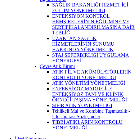
SAĞLIK BAKANLIĞI HİZMET İÇİ
EĞİTİM YÖNETMELİĞİ
ENFEKSİYON KONTROL
HEMŞİRELERİNİN EĞİTİMİNE VE
SERTİFİKALANDIRILMASINA DAİR
TEBLİĞ
UZAKTAN SAĞLIK
HİZMETLERİNİN SUNUMU
HAKKINDA YÖNETMELİK
STAJ SEFERBİRLİĞİ UYGULAMA
YÖNERGESİ
Çevre Atık Birimi
ATIK PİL VE AKÜMÜLATÖRLERİN
KONTROLÜ YÖNETMELİĞİ
ATIK YÖNETİMİ YÖNETMELİĞİ
ENFEKSİYÖZ MADDE İLE
ENFEKSİYÖZ TANI VE KLİNİK
ÖRNEĞİ TAŞIMA YÖNETMELİĞİ
SIFIR ATIK YÖNETMELİĞİ
Tehlikeli Mal ve Kombine Taşımacılık -
Uluslararası Sözleşmeler
TIBBİ ATIKLARIN KONTROLÜ
YÖNETMELİĞİ
İdari Kadromuz