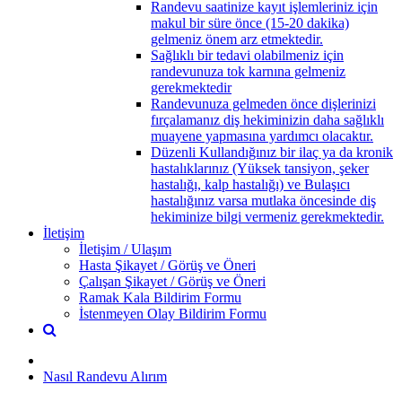
Randevu saatinize kayıt işlemleriniz için
makul bir süre önce (15-20 dakika)
gelmeniz önem arz etmektedir.
Sağlıklı bir tedavi olabilmeniz için
randevunuza tok karnına gelmeniz
gerekmektedir
Randevunuza gelmeden önce dişlerinizi
fırçalamanız diş hekiminizin daha sağlıklı
muayene yapmasına yardımcı olacaktır.
Düzenli Kullandığınız bir ilaç ya da kronik
hastalıklarınız (Yüksek tansiyon, şeker
hastalığı, kalp hastalığı) ve Bulaşıcı
hastalığınız varsa mutlaka öncesinde diş
hekiminize bilgi vermeniz gerekmektedir.
İletişim
İletişim / Ulaşım
Hasta Şikayet / Görüş ve Öneri
Çalışan Şikayet / Görüş ve Öneri
Ramak Kala Bildirim Formu
İstenmeyen Olay Bildirim Formu
Nasıl Randevu Alırım