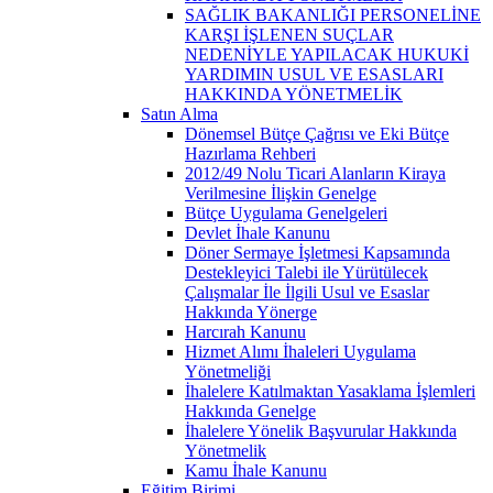
SAĞLIK BAKANLIĞI PERSONELİNE
KARŞI İŞLENEN SUÇLAR
NEDENİYLE YAPILACAK HUKUKİ
YARDIMIN USUL VE ESASLARI
HAKKINDA YÖNETMELİK
Satın Alma
Dönemsel Bütçe Çağrısı ve Eki Bütçe
Hazırlama Rehberi
2012/49 Nolu Ticari Alanların Kiraya
Verilmesine İlişkin Genelge
Bütçe Uygulama Genelgeleri
Devlet İhale Kanunu
Döner Sermaye İşletmesi Kapsamında
Destekleyici Talebi ile Yürütülecek
Çalışmalar İle İlgili Usul ve Esaslar
Hakkında Yönerge
Harcırah Kanunu
Hizmet Alımı İhaleleri Uygulama
Yönetmeliği
İhalelere Katılmaktan Yasaklama İşlemleri
Hakkında Genelge
İhalelere Yönelik Başvurular Hakkında
Yönetmelik
Kamu İhale Kanunu
Eğitim Birimi