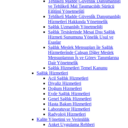
Tehli̇keli̇ Madde Güvenli̇k Danişmanlığı
ve Tehli̇keli̇ Mal Taşımacılığı Sürücü
Eği̇ti̇mi̇ Yönetmeli̇ği̇
Tehli̇keli̇ Madde Güvenli̇k Danışmanlığı
Hi̇zmetleri̇ Hakkında Yönetmeli̇k
Sağlık Uzmanlığı Yönetmeliği
Sağlık Tesislerinde Mesai Dışı Sağlık
Hizmeti Sunumuna Yönelik Usul ve
Esaslar
Sağlık Meslek Mensupları i̇le Sağlık
Hi̇zmetleri̇nde Çalışan Di̇ğer Meslek
Mensuplarının İş ve Görev Tanımlarına
Dai̇r Yönetmeli̇k
Sağlık Hizmetleri Temel Kanunu
Sağlık Hizmetleri
Acil Sağlık Hizmetleri
Diyaliz Hizmetleri
Doğum Hizmetleri
Evde Sağlık Hizmetleri
Genel Sağlık Hizmetleri
Hasta Bakım Hizmetleri
Laboratuvar Hizmetleri
Radyoloji Hizmetleri
Kalite Yönetimi ve Verimlilik
Anket Uygulama Rehberi