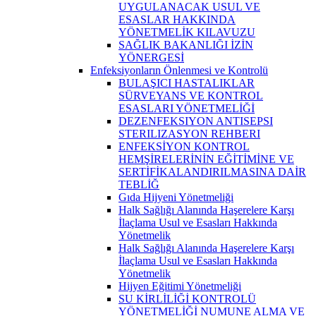
UYGULANACAK USUL VE
ESASLAR HAKKINDA
YÖNETMELİK KILAVUZU
SAĞLIK BAKANLIĞI İZİN
YÖNERGESİ
Enfeksiyonların Önlenmesi ve Kontrolü
BULAŞICI HASTALIKLAR
SÜRVEYANS VE KONTROL
ESASLARI YÖNETMELİĞİ
DEZENFEKSIYON ANTISEPSI
STERILIZASYON REHBERI
ENFEKSİYON KONTROL
HEMŞİRELERİNİN EĞİTİMİNE VE
SERTİFİKALANDIRILMASINA DAİR
TEBLİĞ
Gıda Hijyeni Yönetmeliği
Halk Sağlığı Alanında Haşerelere Karşı
İlaçlama Usul ve Esasları Hakkında
Yönetmelik
Halk Sağlığı Alanında Haşerelere Karşı
İlaçlama Usul ve Esasları Hakkında
Yönetmelik
Hijyen Eğitimi Yönetmeliği
SU KİRLİLİĞİ KONTROLÜ
YÖNETMELİĞİ NUMUNE ALMA VE