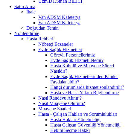
Uzm.DT.Sinan BİLİCİ
Satın Alma
İhale
Van ADSM Kafeterya
Van ADSM Kafeterya
Doğrudan Temin
Yönlendirme
Hasta Rehberi
Nöbetçi Eczaneler
Evde Sağlık Hizmetleri
Görevli Personellerimiz
Evde Sağlık Hizmeti Nedir?
Hasta Kabulü ve Muayene Süreci
Nasıldır?
Evde Sağlık Hizmetlerinden Kimler
Faydalanabilir?
Hangi durumlarda hizmet sonlandırılır?
Hasta ve Hasta Yakını Bilgilendirme
Nasıl Randevu Alınır ?
Nasıl Muayene Olurum?
Muayene Saatleri
Hasta - Çalışan Hakları ve Sorumlulukları
Hasta Hakları Yönetmeliği
Hasta Çalışan Güvenliği Yönetmeliği
Hekim Seçme Hakkı