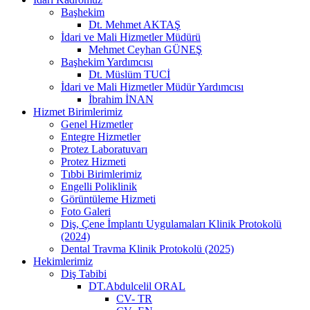
Başhekim
Dt. Mehmet AKTAŞ
İdari ve Mali Hizmetler Müdürü
Mehmet Ceyhan GÜNEŞ
Başhekim Yardımcısı
Dt. Müslüm TUCİ
İdari ve Mali Hizmetler Müdür Yardımcısı
İbrahim İNAN
Hizmet Birimlerimiz
Genel Hizmetler
Entegre Hizmetler
Protez Laboratuvarı
Protez Hizmeti
Tıbbi Birimlerimiz
Engelli Poliklinik
Görüntüleme Hizmeti
Foto Galeri
Diş, Çene İmplantı Uygulamaları Klinik Protokolü
(2024)
Dental Travma Klinik Protokolü (2025)
Hekimlerimiz
Diş Tabibi
DT.Abdulcelil ORAL
CV- TR