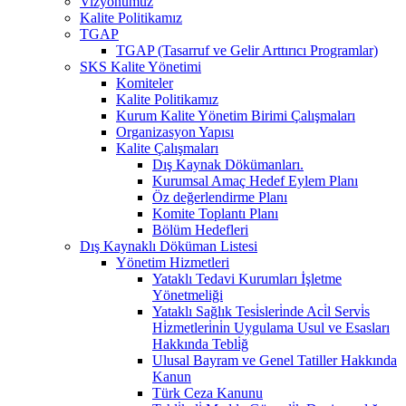
Vizyonumuz
Kalite Politikamız
TGAP
TGAP (Tasarruf ve Gelir Arttırıcı Programlar)
SKS Kalite Yönetimi
Komiteler
Kalite Politikamız
Kurum Kalite Yönetim Birimi Çalışmaları
Organizasyon Yapısı
Kalite Çalışmaları
Dış Kaynak Dökümanları.
Kurumsal Amaç Hedef Eylem Planı
Öz değerlendirme Planı
Komite Toplantı Planı
Bölüm Hedefleri
Dış Kaynaklı Döküman Listesi
Yönetim Hizmetleri
Yataklı Tedavi Kurumları İşletme
Yönetmeliği
Yataklı Sağlık Tesi̇sleri̇nde Aci̇l Servi̇s
Hi̇zmetleri̇ni̇n Uygulama Usul ve Esasları
Hakkında Tebli̇ğ
Ulusal Bayram ve Genel Tatiller Hakkında
Kanun
Türk Ceza Kanunu