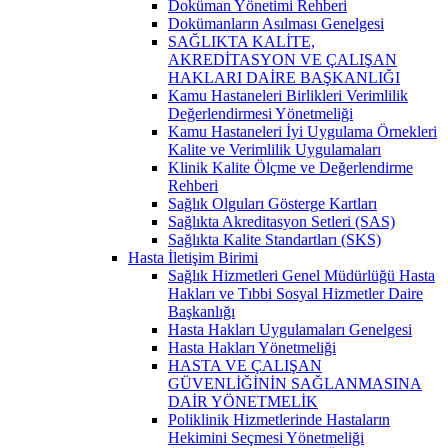
Doküman Yönetimi Rehberi
Dokümanların Asılması Genelgesi
SAĞLIKTA KALİTE,
AKREDİTASYON VE ÇALIŞAN
HAKLARI DAİRE BAŞKANLIĞI
Kamu Hastaneleri Birlikleri Verimlilik
Değerlendirmesi Yönetmeliği
Kamu Hastaneleri İyi Uygulama Örnekleri
Kalite ve Verimlilik Uygulamaları
Klinik Kalite Ölçme ve Değerlendirme
Rehberi
Sağlık Olguları Gösterge Kartları
Sağlıkta Akreditasyon Setleri (SAS)
Sağlıkta Kalite Standartları (SKS)
Hasta İletişim Birimi
Sağlık Hizmetleri Genel Müdürlüğü Hasta
Hakları ve Tıbbi Sosyal Hizmetler Daire
Başkanlığı
Hasta Hakları Uygulamaları Genelgesi
Hasta Hakları Yönetmeliği
HASTA VE ÇALIŞAN
GÜVENLİĞİNİN SAĞLANMASINA
DAİR YÖNETMELİK
Poliklinik Hizmetlerinde Hastaların
Hekimini Seçmesi Yönetmeliği