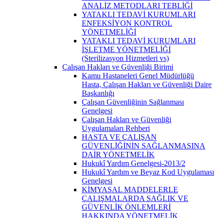
ANALİZ METODLARI TEBLİĞİ
YATAKLI TEDAVİ KURUMLARI
ENFEKSİYON KONTROL
YÖNETMELİĞİ
YATAKLI TEDAVİ KURUMLARI
İŞLETME YÖNETMELİĞİ
(Sterilizasyon Hizmetleri vs)
Çalışan Hakları ve Güvenliği Birimi
Kamu Hastaneleri Genel Müdürlüğü
Hasta, Çalışan Hakları ve Güvenliği Daire
Başkanlığı
Çalışan Güvenliğinin Sağlanması
Genelgesi
Çalışan Hakları ve Güvenliği
Uygulamaları Rehberi
HASTA VE ÇALIŞAN
GÜVENLİĞİNİN SAĞLANMASINA
DAİR YÖNETMELİK
Hukukî Yardım Genelgesi-2013/2
Hukukî Yardım ve Beyaz Kod Uygulaması
Genelgesi
KİMYASAL MADDELERLE
ÇALIŞMALARDA SAĞLIK VE
GÜVENLİK ÖNLEMLERİ
HAKKINDA YÖNETMELİK