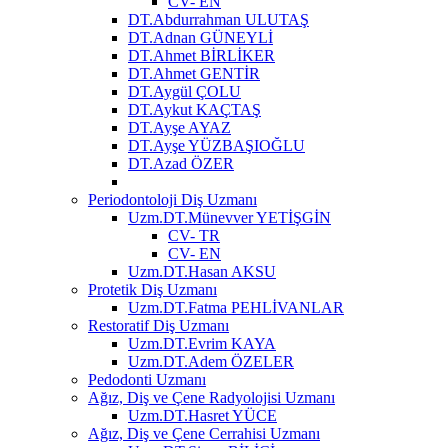
CV- EN
DT.Abdurrahman ULUTAŞ
DT.Adnan GÜNEYLİ
DT.Ahmet BİRLİKER
DT.Ahmet GENTİR
DT.Aygül ÇOLU
DT.Aykut KAÇTAŞ
DT.Ayşe AYAZ
DT.Ayşe YÜZBAŞIOĞLU
DT.Azad ÖZER
Periodontoloji Diş Uzmanı
Uzm.DT.Münevver YETİŞGİN
CV- TR
CV- EN
Uzm.DT.Hasan AKSU
Protetik Diş Uzmanı
Uzm.DT.Fatma PEHLİVANLAR
Restoratif Diş Uzmanı
Uzm.DT.Evrim KAYA
Uzm.DT.Adem ÖZELER
Pedodonti Uzmanı
Ağız, Diş ve Çene Radyolojisi Uzmanı
Uzm.DT.Hasret YÜCE
Ağız, Diş ve Çene Cerrahisi Uzmanı