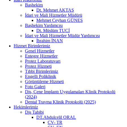
Başhekim
Dt. Mehmet AKTAŞ
İdari ve Mali Hizmetler Müdürü
Mehmet Ceyhan GÜNEŞ
Başhekim Yardımcısı
Dt. Müslüm TUCİ
İdari ve Mali Hizmetler Müdür Yardımcısı
İbrahim İNAN
Hizmet Birimlerimiz
Genel Hizmetler
Entegre Hizmetler
Protez Laboratuvarı
Protez Hizmeti
Tıbbi Birimlerimiz
Engelli Poliklinik
Görüntüleme Hizmeti
Foto Galeri
Diş, Çene İmplantı Uygulamaları Klinik Protokolü
(2024)
Dental Travma Klinik Protokolü (2025)
Hekimlerimiz
Diş Tabibi
DT.Abdulcelil ORAL
CV- TR