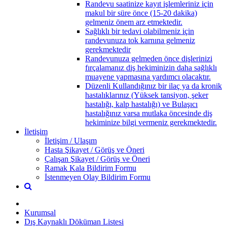
Randevu saatinize kayıt işlemleriniz için
makul bir süre önce (15-20 dakika)
gelmeniz önem arz etmektedir.
Sağlıklı bir tedavi olabilmeniz için
randevunuza tok karnına gelmeniz
gerekmektedir
Randevunuza gelmeden önce dişlerinizi
fırçalamanız diş hekiminizin daha sağlıklı
muayene yapmasına yardımcı olacaktır.
Düzenli Kullandığınız bir ilaç ya da kronik
hastalıklarınız (Yüksek tansiyon, şeker
hastalığı, kalp hastalığı) ve Bulaşıcı
hastalığınız varsa mutlaka öncesinde diş
hekiminize bilgi vermeniz gerekmektedir.
İletişim
İletişim / Ulaşım
Hasta Şikayet / Görüş ve Öneri
Çalışan Şikayet / Görüş ve Öneri
Ramak Kala Bildirim Formu
İstenmeyen Olay Bildirim Formu
Kurumsal
Dış Kaynaklı Döküman Listesi