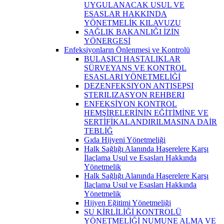
UYGULANACAK USUL VE
ESASLAR HAKKINDA
YÖNETMELİK KILAVUZU
SAĞLIK BAKANLIĞI İZİN
YÖNERGESİ
Enfeksiyonların Önlenmesi ve Kontrolü
BULAŞICI HASTALIKLAR
SÜRVEYANS VE KONTROL
ESASLARI YÖNETMELİĞİ
DEZENFEKSIYON ANTISEPSI
STERILIZASYON REHBERI
ENFEKSİYON KONTROL
HEMŞİRELERİNİN EĞİTİMİNE VE
SERTİFİKALANDIRILMASINA DAİR
TEBLİĞ
Gıda Hijyeni Yönetmeliği
Halk Sağlığı Alanında Haşerelere Karşı
İlaçlama Usul ve Esasları Hakkında
Yönetmelik
Halk Sağlığı Alanında Haşerelere Karşı
İlaçlama Usul ve Esasları Hakkında
Yönetmelik
Hijyen Eğitimi Yönetmeliği
SU KİRLİLİĞİ KONTROLÜ
YÖNETMELİĞİ NUMUNE ALMA VE