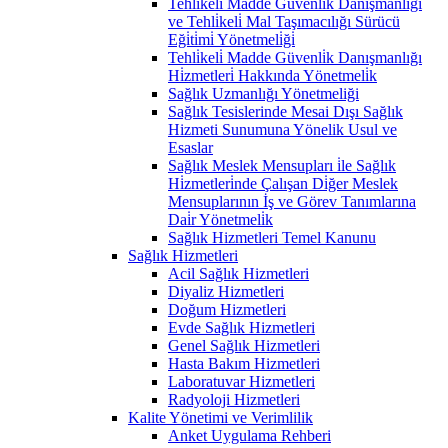
Tehli̇keli̇ Madde Güvenli̇k Danişmanlığı
ve Tehli̇keli̇ Mal Taşımacılığı Sürücü
Eği̇ti̇mi̇ Yönetmeli̇ği̇
Tehli̇keli̇ Madde Güvenli̇k Danışmanlığı
Hi̇zmetleri̇ Hakkında Yönetmeli̇k
Sağlık Uzmanlığı Yönetmeliği
Sağlık Tesislerinde Mesai Dışı Sağlık
Hizmeti Sunumuna Yönelik Usul ve
Esaslar
Sağlık Meslek Mensupları i̇le Sağlık
Hi̇zmetleri̇nde Çalışan Di̇ğer Meslek
Mensuplarının İş ve Görev Tanımlarına
Dai̇r Yönetmeli̇k
Sağlık Hizmetleri Temel Kanunu
Sağlık Hizmetleri
Acil Sağlık Hizmetleri
Diyaliz Hizmetleri
Doğum Hizmetleri
Evde Sağlık Hizmetleri
Genel Sağlık Hizmetleri
Hasta Bakım Hizmetleri
Laboratuvar Hizmetleri
Radyoloji Hizmetleri
Kalite Yönetimi ve Verimlilik
Anket Uygulama Rehberi