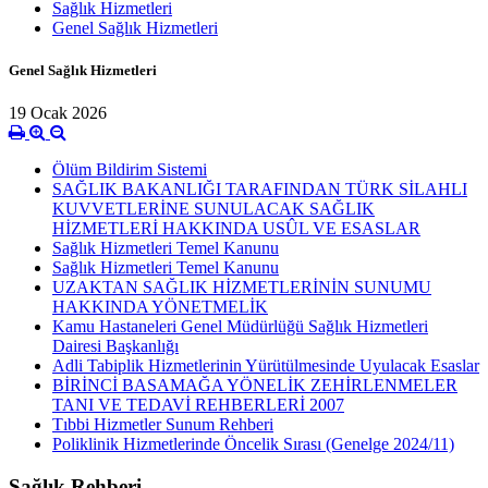
Sağlık Hizmetleri
Genel Sağlık Hizmetleri
Genel Sağlık Hizmetleri
19 Ocak 2026
Ölüm Bildirim Sistemi
SAĞLIK BAKANLIĞI TARAFINDAN TÜRK SİLAHLI
KUVVETLERİNE SUNULACAK SAĞLIK
HİZMETLERİ HAKKINDA USÛL VE ESASLAR
Sağlık Hizmetleri Temel Kanunu
Sağlık Hizmetleri Temel Kanunu
UZAKTAN SAĞLIK HİZMETLERİNİN SUNUMU
HAKKINDA YÖNETMELİK
Kamu Hastaneleri Genel Müdürlüğü Sağlık Hizmetleri
Dairesi Başkanlığı
Adli Tabiplik Hizmetlerinin Yürütülmesinde Uyulacak Esaslar
BİRİNCİ BASAMAĞA YÖNELİK ZEHİRLENMELER
TANI VE TEDAVİ REHBERLERİ 2007
Tıbbi Hizmetler Sunum Rehberi
Poliklinik Hizmetlerinde Öncelik Sırası (Genelge 2024/11)
Sağlık Rehberi