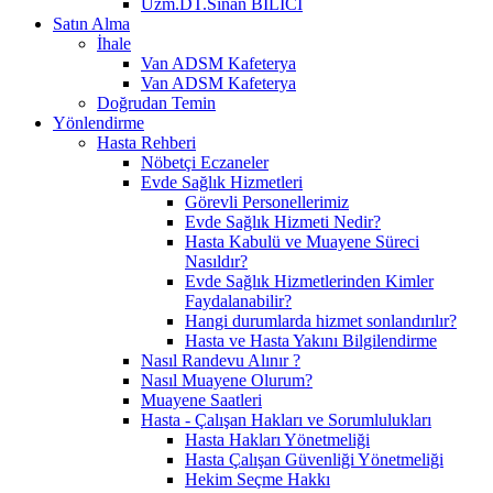
Uzm.DT.Sinan BİLİCİ
Satın Alma
İhale
Van ADSM Kafeterya
Van ADSM Kafeterya
Doğrudan Temin
Yönlendirme
Hasta Rehberi
Nöbetçi Eczaneler
Evde Sağlık Hizmetleri
Görevli Personellerimiz
Evde Sağlık Hizmeti Nedir?
Hasta Kabulü ve Muayene Süreci
Nasıldır?
Evde Sağlık Hizmetlerinden Kimler
Faydalanabilir?
Hangi durumlarda hizmet sonlandırılır?
Hasta ve Hasta Yakını Bilgilendirme
Nasıl Randevu Alınır ?
Nasıl Muayene Olurum?
Muayene Saatleri
Hasta - Çalışan Hakları ve Sorumlulukları
Hasta Hakları Yönetmeliği
Hasta Çalışan Güvenliği Yönetmeliği
Hekim Seçme Hakkı