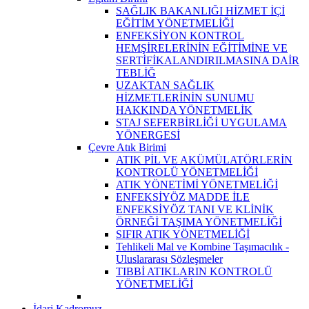
SAĞLIK BAKANLIĞI HİZMET İÇİ
EĞİTİM YÖNETMELİĞİ
ENFEKSİYON KONTROL
HEMŞİRELERİNİN EĞİTİMİNE VE
SERTİFİKALANDIRILMASINA DAİR
TEBLİĞ
UZAKTAN SAĞLIK
HİZMETLERİNİN SUNUMU
HAKKINDA YÖNETMELİK
STAJ SEFERBİRLİĞİ UYGULAMA
YÖNERGESİ
Çevre Atık Birimi
ATIK PİL VE AKÜMÜLATÖRLERİN
KONTROLÜ YÖNETMELİĞİ
ATIK YÖNETİMİ YÖNETMELİĞİ
ENFEKSİYÖZ MADDE İLE
ENFEKSİYÖZ TANI VE KLİNİK
ÖRNEĞİ TAŞIMA YÖNETMELİĞİ
SIFIR ATIK YÖNETMELİĞİ
Tehlikeli Mal ve Kombine Taşımacılık -
Uluslararası Sözleşmeler
TIBBİ ATIKLARIN KONTROLÜ
YÖNETMELİĞİ
İdari Kadromuz