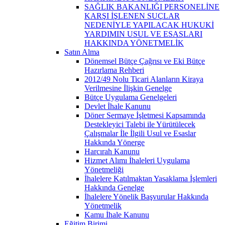
SAĞLIK BAKANLIĞI PERSONELİNE
KARŞI İŞLENEN SUÇLAR
NEDENİYLE YAPILACAK HUKUKİ
YARDIMIN USUL VE ESASLARI
HAKKINDA YÖNETMELİK
Satın Alma
Dönemsel Bütçe Çağrısı ve Eki Bütçe
Hazırlama Rehberi
2012/49 Nolu Ticari Alanların Kiraya
Verilmesine İlişkin Genelge
Bütçe Uygulama Genelgeleri
Devlet İhale Kanunu
Döner Sermaye İşletmesi Kapsamında
Destekleyici Talebi ile Yürütülecek
Çalışmalar İle İlgili Usul ve Esaslar
Hakkında Yönerge
Harcırah Kanunu
Hizmet Alımı İhaleleri Uygulama
Yönetmeliği
İhalelere Katılmaktan Yasaklama İşlemleri
Hakkında Genelge
İhalelere Yönelik Başvurular Hakkında
Yönetmelik
Kamu İhale Kanunu
Eğitim Birimi