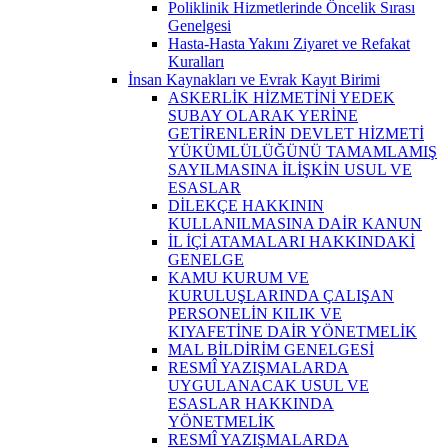
Poliklinik Hizmetlerinde Öncelik Sırası
Genelgesi
Hasta-Hasta Yakını Ziyaret ve Refakat
Kuralları
İnsan Kaynakları ve Evrak Kayıt Birimi
ASKERLİK HİZMETİNİ YEDEK
SUBAY OLARAK YERİNE
GETİRENLERİN DEVLET HİZMETİ
YÜKÜMLÜLÜĞÜNÜ TAMAMLAMIŞ
SAYILMASINA İLİŞKİN USUL VE
ESASLAR
DİLEKÇE HAKKININ
KULLANILMASINA DAİR KANUN
İL İÇİ ATAMALARI HAKKINDAKİ
GENELGE
KAMU KURUM VE
KURULUŞLARINDA ÇALIŞAN
PERSONELİN KILIK VE
KIYAFETİNE DAİR YÖNETMELİK
MAL BİLDİRİM GENELGESİ
RESMÎ YAZIŞMALARDA
UYGULANACAK USUL VE
ESASLAR HAKKINDA
YÖNETMELİK
RESMÎ YAZIŞMALARDA