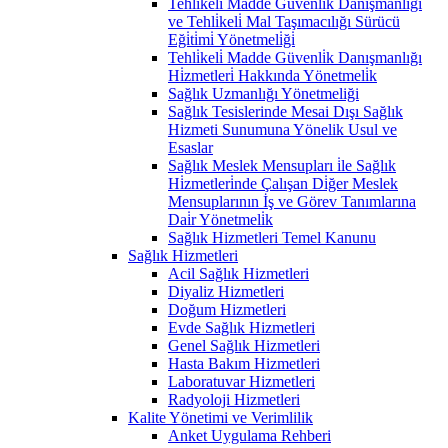
Tehli̇keli̇ Madde Güvenli̇k Danişmanlığı
ve Tehli̇keli̇ Mal Taşımacılığı Sürücü
Eği̇ti̇mi̇ Yönetmeli̇ği̇
Tehli̇keli̇ Madde Güvenli̇k Danışmanlığı
Hi̇zmetleri̇ Hakkında Yönetmeli̇k
Sağlık Uzmanlığı Yönetmeliği
Sağlık Tesislerinde Mesai Dışı Sağlık
Hizmeti Sunumuna Yönelik Usul ve
Esaslar
Sağlık Meslek Mensupları i̇le Sağlık
Hi̇zmetleri̇nde Çalışan Di̇ğer Meslek
Mensuplarının İş ve Görev Tanımlarına
Dai̇r Yönetmeli̇k
Sağlık Hizmetleri Temel Kanunu
Sağlık Hizmetleri
Acil Sağlık Hizmetleri
Diyaliz Hizmetleri
Doğum Hizmetleri
Evde Sağlık Hizmetleri
Genel Sağlık Hizmetleri
Hasta Bakım Hizmetleri
Laboratuvar Hizmetleri
Radyoloji Hizmetleri
Kalite Yönetimi ve Verimlilik
Anket Uygulama Rehberi