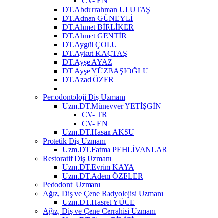
CV- EN
DT.Abdurrahman ULUTAŞ
DT.Adnan GÜNEYLİ
DT.Ahmet BİRLİKER
DT.Ahmet GENTİR
DT.Aygül ÇOLU
DT.Aykut KAÇTAŞ
DT.Ayşe AYAZ
DT.Ayşe YÜZBAŞIOĞLU
DT.Azad ÖZER
Periodontoloji Diş Uzmanı
Uzm.DT.Münevver YETİŞGİN
CV- TR
CV- EN
Uzm.DT.Hasan AKSU
Protetik Diş Uzmanı
Uzm.DT.Fatma PEHLİVANLAR
Restoratif Diş Uzmanı
Uzm.DT.Evrim KAYA
Uzm.DT.Adem ÖZELER
Pedodonti Uzmanı
Ağız, Diş ve Çene Radyolojisi Uzmanı
Uzm.DT.Hasret YÜCE
Ağız, Diş ve Çene Cerrahisi Uzmanı