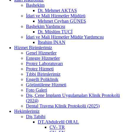
Başhekim
Dt. Mehmet AKTAŞ
İdari ve Mali Hizmetler Müdürü
Mehmet Ceyhan GÜNEŞ
Başhekim Yardımcısı
Dt. Müslüm TUCİ
İdari ve Mali Hizmetler Müdür Yardımcısı
İbrahim İNAN
Hizmet Birimlerimiz
Genel Hizmetler
Entegre Hizmetler
Protez Laboratuvarı
Protez Hizmeti
Tıbbi Birimlerimiz
Engelli Poliklinik
Görüntüleme Hizmeti
Foto Galeri
Diş, Çene İmplantı Uygulamaları Klinik Protokolü
(2024)
Dental Travma Klinik Protokolü (2025)
Hekimlerimiz
Diş Tabibi
DT.Abdulcelil ORAL
CV- TR