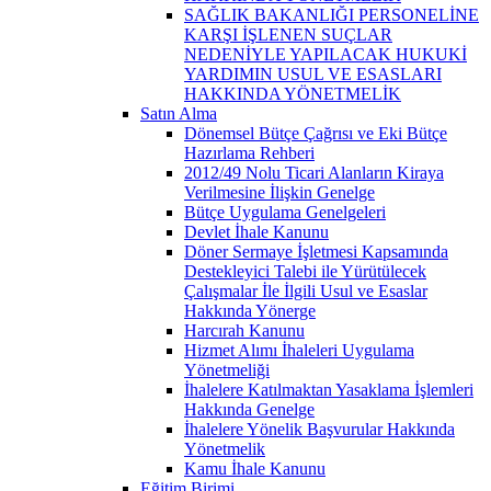
SAĞLIK BAKANLIĞI PERSONELİNE
KARŞI İŞLENEN SUÇLAR
NEDENİYLE YAPILACAK HUKUKİ
YARDIMIN USUL VE ESASLARI
HAKKINDA YÖNETMELİK
Satın Alma
Dönemsel Bütçe Çağrısı ve Eki Bütçe
Hazırlama Rehberi
2012/49 Nolu Ticari Alanların Kiraya
Verilmesine İlişkin Genelge
Bütçe Uygulama Genelgeleri
Devlet İhale Kanunu
Döner Sermaye İşletmesi Kapsamında
Destekleyici Talebi ile Yürütülecek
Çalışmalar İle İlgili Usul ve Esaslar
Hakkında Yönerge
Harcırah Kanunu
Hizmet Alımı İhaleleri Uygulama
Yönetmeliği
İhalelere Katılmaktan Yasaklama İşlemleri
Hakkında Genelge
İhalelere Yönelik Başvurular Hakkında
Yönetmelik
Kamu İhale Kanunu
Eğitim Birimi