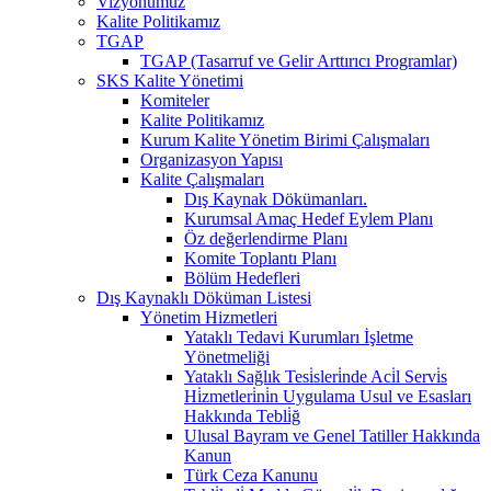
Vizyonumuz
Kalite Politikamız
TGAP
TGAP (Tasarruf ve Gelir Arttırıcı Programlar)
SKS Kalite Yönetimi
Komiteler
Kalite Politikamız
Kurum Kalite Yönetim Birimi Çalışmaları
Organizasyon Yapısı
Kalite Çalışmaları
Dış Kaynak Dökümanları.
Kurumsal Amaç Hedef Eylem Planı
Öz değerlendirme Planı
Komite Toplantı Planı
Bölüm Hedefleri
Dış Kaynaklı Döküman Listesi
Yönetim Hizmetleri
Yataklı Tedavi Kurumları İşletme
Yönetmeliği
Yataklı Sağlık Tesi̇sleri̇nde Aci̇l Servi̇s
Hi̇zmetleri̇ni̇n Uygulama Usul ve Esasları
Hakkında Tebli̇ğ
Ulusal Bayram ve Genel Tatiller Hakkında
Kanun
Türk Ceza Kanunu