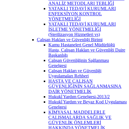
ANALİZ METODLARI TEBLİĞİ
YATAKLI TEDAVİ KURUMLARI
ENFEKSİYON KONTROL
YÖNETMELİĞİ
YATAKLI TEDAVİ KURUMLARI
İŞLETME YÖNETMELİĞİ
(Sterilizasyon Hizmetleri vs)
Çalışan Hakları ve Güvenliği Birimi
Kamu Hastaneleri Genel Müdürlüğü
Hasta, Çalışan Hakları ve Güvenliği Daire
Başkanlığı
Çalışan Güvenliğinin Sağlanması
Genelgesi
Çalışan Hakları ve Güvenliği
Uygulamaları Rehberi
HASTA VE ÇALIŞAN
GÜVENLİĞİNİN SAĞLANMASINA
DAİR YÖNETMELİK
Hukukî Yardım Genelgesi-2013/2
Hukukî Yardım ve Beyaz Kod Uygulaması
Genelgesi
KİMYASAL MADDELERLE
ÇALIŞMALARDA SAĞLIK VE
GÜVENLİK ÖNLEMLERİ
HAKKINDA YÖNETMELİK