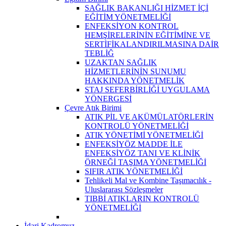
SAĞLIK BAKANLIĞI HİZMET İÇİ
EĞİTİM YÖNETMELİĞİ
ENFEKSİYON KONTROL
HEMŞİRELERİNİN EĞİTİMİNE VE
SERTİFİKALANDIRILMASINA DAİR
TEBLİĞ
UZAKTAN SAĞLIK
HİZMETLERİNİN SUNUMU
HAKKINDA YÖNETMELİK
STAJ SEFERBİRLİĞİ UYGULAMA
YÖNERGESİ
Çevre Atık Birimi
ATIK PİL VE AKÜMÜLATÖRLERİN
KONTROLÜ YÖNETMELİĞİ
ATIK YÖNETİMİ YÖNETMELİĞİ
ENFEKSİYÖZ MADDE İLE
ENFEKSİYÖZ TANI VE KLİNİK
ÖRNEĞİ TAŞIMA YÖNETMELİĞİ
SIFIR ATIK YÖNETMELİĞİ
Tehlikeli Mal ve Kombine Taşımacılık -
Uluslararası Sözleşmeler
TIBBİ ATIKLARIN KONTROLÜ
YÖNETMELİĞİ
İdari Kadromuz