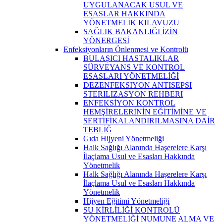
UYGULANACAK USUL VE
ESASLAR HAKKINDA
YÖNETMELİK KILAVUZU
SAĞLIK BAKANLIĞI İZİN
YÖNERGESİ
Enfeksiyonların Önlenmesi ve Kontrolü
BULAŞICI HASTALIKLAR
SÜRVEYANS VE KONTROL
ESASLARI YÖNETMELİĞİ
DEZENFEKSIYON ANTISEPSI
STERILIZASYON REHBERI
ENFEKSİYON KONTROL
HEMŞİRELERİNİN EĞİTİMİNE VE
SERTİFİKALANDIRILMASINA DAİR
TEBLİĞ
Gıda Hijyeni Yönetmeliği
Halk Sağlığı Alanında Haşerelere Karşı
İlaçlama Usul ve Esasları Hakkında
Yönetmelik
Halk Sağlığı Alanında Haşerelere Karşı
İlaçlama Usul ve Esasları Hakkında
Yönetmelik
Hijyen Eğitimi Yönetmeliği
SU KİRLİLİĞİ KONTROLÜ
YÖNETMELİĞİ NUMUNE ALMA VE