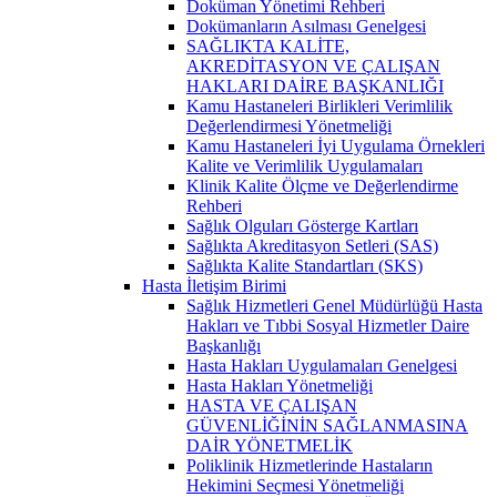
Doküman Yönetimi Rehberi
Dokümanların Asılması Genelgesi
SAĞLIKTA KALİTE,
AKREDİTASYON VE ÇALIŞAN
HAKLARI DAİRE BAŞKANLIĞI
Kamu Hastaneleri Birlikleri Verimlilik
Değerlendirmesi Yönetmeliği
Kamu Hastaneleri İyi Uygulama Örnekleri
Kalite ve Verimlilik Uygulamaları
Klinik Kalite Ölçme ve Değerlendirme
Rehberi
Sağlık Olguları Gösterge Kartları
Sağlıkta Akreditasyon Setleri (SAS)
Sağlıkta Kalite Standartları (SKS)
Hasta İletişim Birimi
Sağlık Hizmetleri Genel Müdürlüğü Hasta
Hakları ve Tıbbi Sosyal Hizmetler Daire
Başkanlığı
Hasta Hakları Uygulamaları Genelgesi
Hasta Hakları Yönetmeliği
HASTA VE ÇALIŞAN
GÜVENLİĞİNİN SAĞLANMASINA
DAİR YÖNETMELİK
Poliklinik Hizmetlerinde Hastaların
Hekimini Seçmesi Yönetmeliği