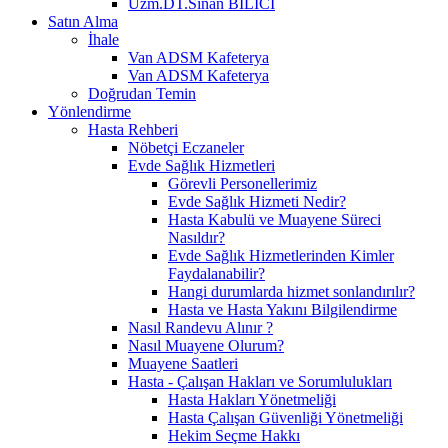
Uzm.DT.Sinan BİLİCİ
Satın Alma
İhale
Van ADSM Kafeterya
Van ADSM Kafeterya
Doğrudan Temin
Yönlendirme
Hasta Rehberi
Nöbetçi Eczaneler
Evde Sağlık Hizmetleri
Görevli Personellerimiz
Evde Sağlık Hizmeti Nedir?
Hasta Kabulü ve Muayene Süreci
Nasıldır?
Evde Sağlık Hizmetlerinden Kimler
Faydalanabilir?
Hangi durumlarda hizmet sonlandırılır?
Hasta ve Hasta Yakını Bilgilendirme
Nasıl Randevu Alınır ?
Nasıl Muayene Olurum?
Muayene Saatleri
Hasta - Çalışan Hakları ve Sorumlulukları
Hasta Hakları Yönetmeliği
Hasta Çalışan Güvenliği Yönetmeliği
Hekim Seçme Hakkı