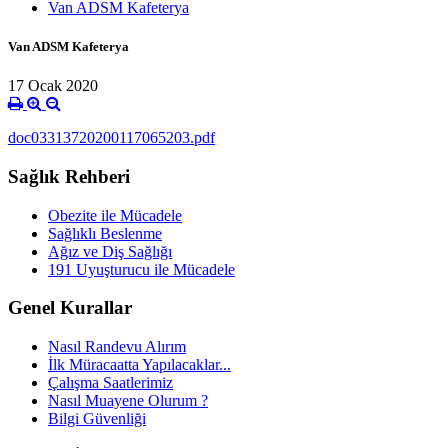
Van ADSM Kafeterya
Van ADSM Kafeterya
17 Ocak 2020
doc03313720200117065203.pdf
Sağlık Rehberi
Obezite ile Mücadele
Sağlıklı Beslenme
Ağız ve Diş Sağlığı
191 Uyuşturucu ile Mücadele
Genel Kurallar
Nasıl Randevu Alırım
İlk Müracaatta Yapılacaklar...
Çalışma Saatlerimiz
Nasıl Muayene Olurum ?
Bilgi Güvenliği