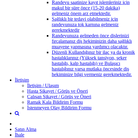
Randevu saatinize kayıt işlemleriniz için
makul bir süre önce (15-20 dakika)
gelmeniz önem arz etmektedir.
Sağlıklı bir tedavi olabilmeniz için
randevunuza tok karnına gelmeniz
gerekmektedir
Randevunuza gelmeden önce dişlerinizi
fırçalamanız diş hekiminizin daha sağlıklı
muayene yapmasına yardımcı olacaktır.
Düzenli Kullandığınız bir ilaç ya da kronik
hastalıklarınız (Yüksek tansiyon, şeker
hastalığı, kalp hastalığı) ve Bulaşıcı
hastalığınız varsa mutlaka öncesinde diş
hekiminize bilgi vermeniz gerekmektedir.
İletişim
İletişim / Ulaşım
Hasta Şikayet / Görüş ve Öneri
Çalışan Şikayet / Görüş ve Öneri
Ramak Kala Bildirim Formu
İstenmeyen Olay Bildirim Formu
Satın Alma
İhale