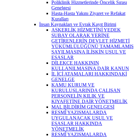
Poliklinik Hizmetlerinde Öncelik Sırası
Genelgesi
Hasta-Hasta Yakını Ziyaret ve Refakat
Kuralları
İnsan Kaynakları ve Evrak Kayıt Birimi
ASKERLİK HİZMETİNİ YEDEK
SUBAY OLARAK YERİNE
GETİRENLERİN DEVLET HİZMETİ
YÜKÜMLÜLÜĞÜNÜ TAMAMLAMIŞ
SAYILMASINA İLİŞKİN USUL VE
ESASLAR
DİLEKÇE HAKKININ
KULLANILMASINA DAİR KANUN
İL İÇİ ATAMALARI HAKKINDAKİ
GENELGE
KAMU KURUM VE
KURULUŞLARINDA ÇALIŞAN
PERSONELİN KILIK VE
KIYAFETİNE DAİR YÖNETMELİK
MAL BİLDİRİM GENELGESİ
RESMÎ YAZIŞMALARDA
UYGULANACAK USUL VE
ESASLAR HAKKINDA
YÖNETMELİK
RESMÎ YAZIŞMALARDA