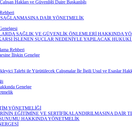
alışan Hakları ve Güvenliği Daire Başkanlığı
 Rehberi
N SAĞLANMASINA DAİR YÖNETMELİK
Genelgesi
ARDA SAĞLIK VE GÜVENLİK ÖNLEMLERİ HAKKINDA Y
KARŞI İŞLENEN SUÇLAR NEDENİYLE YAPILACAK HUKUKİ
rlama Rehberi
esine İlişkin Genelge
eyici Talebi ile Yürütülecek Çalışmalar İle İlgili Usul ve Esaslar Ha
ği
 Hakkında Genelge
etmelik
İTİM YÖNETMELİĞİ
İNİN EĞİTİMİNE VE SERTİFİKALANDIRILMASINA DAİR T
N SUNUMU HAKKINDA YÖNETMELİK
NERGESİ