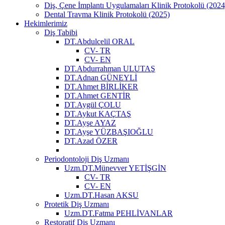
Diş, Çene İmplantı Uygulamaları Klinik Protokolü (2024
Dental Travma Klinik Protokolü (2025)
Hekimlerimiz
Diş Tabibi
DT.Abdulcelil ORAL
CV- TR
CV- EN
DT.Abdurrahman ULUTAŞ
DT.Adnan GÜNEYLİ
DT.Ahmet BİRLİKER
DT.Ahmet GENTİR
DT.Aygül ÇOLU
DT.Aykut KAÇTAŞ
DT.Ayşe AYAZ
DT.Ayşe YÜZBAŞIOĞLU
DT.Azad ÖZER
Periodontoloji Diş Uzmanı
Uzm.DT.Münevver YETİŞGİN
CV- TR
CV- EN
Uzm.DT.Hasan AKSU
Protetik Diş Uzmanı
Uzm.DT.Fatma PEHLİVANLAR
Restoratif Diş Uzmanı