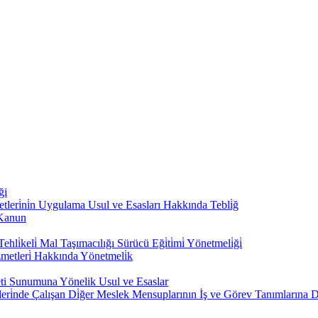
ği
̇zmetleri̇ni̇n Uygulama Usul ve Esasları Hakkında Tebli̇ğ
 Kanun
hli̇keli̇ Mal Taşımacılığı Sürücü Eği̇ti̇mi̇ Yönetmeli̇ği̇
zmetleri̇ Hakkında Yönetmeli̇k
eti Sunumuna Yönelik Usul ve Esaslar
leri̇nde Çalışan Di̇ğer Meslek Mensuplarının İş ve Görev Tanımlarına D