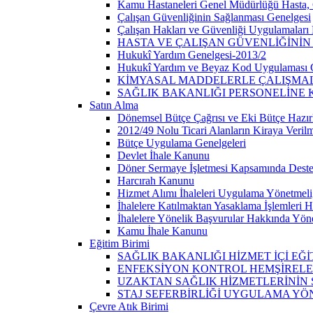
Kamu Hastaneleri Genel Müdürlüğü Hasta, Ç
Çalışan Güvenliğinin Sağlanması Genelgesi
Çalışan Hakları ve Güvenliği Uygulamaları
HASTA VE ÇALIŞAN GÜVENLİĞİNİ
Hukukî Yardım Genelgesi-2013/2
Hukukî Yardım ve Beyaz Kod Uygulaması 
KİMYASAL MADDELERLE ÇALIŞMAL
SAĞLIK BAKANLIĞI PERSONELİNE 
Satın Alma
Dönemsel Bütçe Çağrısı ve Eki Bütçe Hazı
2012/49 Nolu Ticari Alanların Kiraya Verilm
Bütçe Uygulama Genelgeleri
Devlet İhale Kanunu
Döner Sermaye İşletmesi Kapsamında Destekl
Harcırah Kanunu
Hizmet Alımı İhaleleri Uygulama Yönetmeli
İhalelere Katılmaktan Yasaklama İşlemleri
İhalelere Yönelik Başvurular Hakkında Yön
Kamu İhale Kanunu
Eğitim Birimi
SAĞLIK BAKANLIĞI HİZMET İÇİ EĞ
ENFEKSİYON KONTROL HEMŞİRELER
UZAKTAN SAĞLIK HİZMETLERİNİ
STAJ SEFERBİRLİĞİ UYGULAMA YÖ
Çevre Atık Birimi