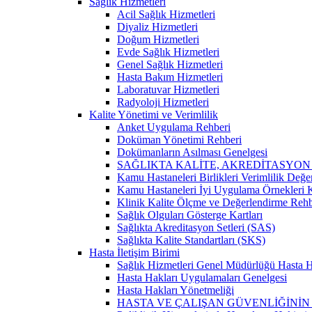
Sağlık Hizmetleri
Acil Sağlık Hizmetleri
Diyaliz Hizmetleri
Doğum Hizmetleri
Evde Sağlık Hizmetleri
Genel Sağlık Hizmetleri
Hasta Bakım Hizmetleri
Laboratuvar Hizmetleri
Radyoloji Hizmetleri
Kalite Yönetimi ve Verimlilik
Anket Uygulama Rehberi
Doküman Yönetimi Rehberi
Dokümanların Asılması Genelgesi
SAĞLIKTA KALİTE, AKREDİTASYON
Kamu Hastaneleri Birlikleri Verimlilik Değe
Kamu Hastaneleri İyi Uygulama Örnekleri Ka
Klinik Kalite Ölçme ve Değerlendirme Rehb
Sağlık Olguları Gösterge Kartları
Sağlıkta Akreditasyon Setleri (SAS)
Sağlıkta Kalite Standartları (SKS)
Hasta İletişim Birimi
Sağlık Hizmetleri Genel Müdürlüğü Hasta Ha
Hasta Hakları Uygulamaları Genelgesi
Hasta Hakları Yönetmeliği
HASTA VE ÇALIŞAN GÜVENLİĞİNİ