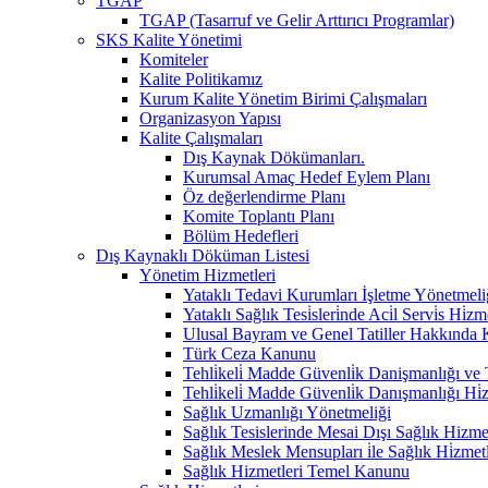
TGAP
TGAP (Tasarruf ve Gelir Arttırıcı Programlar)
SKS Kalite Yönetimi
Komiteler
Kalite Politikamız
Kurum Kalite Yönetim Birimi Çalışmaları
Organizasyon Yapısı
Kalite Çalışmaları
Dış Kaynak Dökümanları.
Kurumsal Amaç Hedef Eylem Planı
Öz değerlendirme Planı
Komite Toplantı Planı
Bölüm Hedefleri
Dış Kaynaklı Döküman Listesi
Yönetim Hizmetleri
Yataklı Tedavi Kurumları İşletme Yönetmeli
Yataklı Sağlık Tesi̇sleri̇nde Aci̇l Servi̇s Hi
Ulusal Bayram ve Genel Tatiller Hakkında
Türk Ceza Kanunu
Tehli̇keli̇ Madde Güvenli̇k Danişmanlığı ve Te
Tehli̇keli̇ Madde Güvenli̇k Danışmanlığı Hi̇
Sağlık Uzmanlığı Yönetmeliği
Sağlık Tesislerinde Mesai Dışı Sağlık Hizm
Sağlık Meslek Mensupları i̇le Sağlık Hi̇zmet
Sağlık Hizmetleri Temel Kanunu