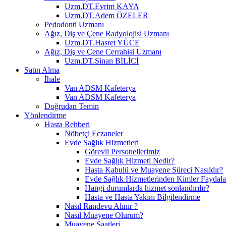
Uzm.DT.Evrim KAYA
Uzm.DT.Adem ÖZELER
Pedodonti Uzmanı
Ağız, Diş ve Çene Radyolojisi Uzmanı
Uzm.DT.Hasret YÜCE
Ağız, Diş ve Çene Cerrahisi Uzmanı
Uzm.DT.Sinan BİLİCİ
Satın Alma
İhale
Van ADSM Kafeterya
Van ADSM Kafeterya
Doğrudan Temin
Yönlendirme
Hasta Rehberi
Nöbetçi Eczaneler
Evde Sağlık Hizmetleri
Görevli Personellerimiz
Evde Sağlık Hizmeti Nedir?
Hasta Kabulü ve Muayene Süreci Nasıldır?
Evde Sağlık Hizmetlerinden Kimler Faydala
Hangi durumlarda hizmet sonlandırılır?
Hasta ve Hasta Yakını Bilgilendirme
Nasıl Randevu Alınır ?
Nasıl Muayene Olurum?
Muayene Saatleri