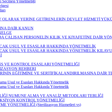
ni Seçmesi Yönetmeliği
elgesi
ları
Y OLARAK YERİNE GETİRENLERİN DEVLET HİZMETİ YÜ
INA DAİR KANUN
ENELGE
 ÇALIŞAN PERSONELİN KILIK VE KIYAFETİNE DAİR YÖ
CAK USUL VE ESASLAR HAKKINDA YÖNETMELİK
CAK USUL VE ESASLAR HAKKINDA YÖNETMELİK KILAV
İ
S VE KONTROL ESASLARI YÖNETMELİĞİ
LIZASYON REHBERI
İNİN EĞİTİMİNE VE SERTİFİKALANDIRILMASINA DAİR T
çlama Usul ve Esasları Hakkında Yönetmelik
çlama Usul ve Esasları Hakkında Yönetmelik
LİĞİ NUMUNE ALMA VE ANALİZ METODLARI TEBLİĞİ
EKSİYON KONTROL YÖNETMELİĞİ
ÖNETMELİĞİ (Sterilizasyon Hizmetleri vs)