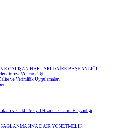
 VE ÇALIŞAN HAKLARI DAİRE BAŞKANLIĞI
rlendirmesi Yönetmeliği
lite ve Verimlilik Uygulamaları
eri
kları ve Tıbbi Sosyal Hizmetler Daire Başkanlığı
N SAĞLANMASINA DAİR YÖNETMELİK