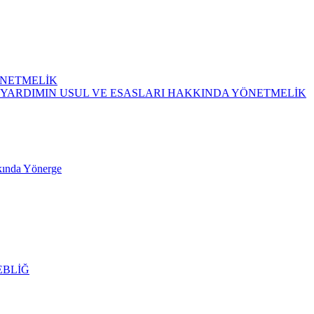
ÖNETMELİK
 YARDIMIN USUL VE ESASLARI HAKKINDA YÖNETMELİK
kkında Yönerge
EBLİĞ