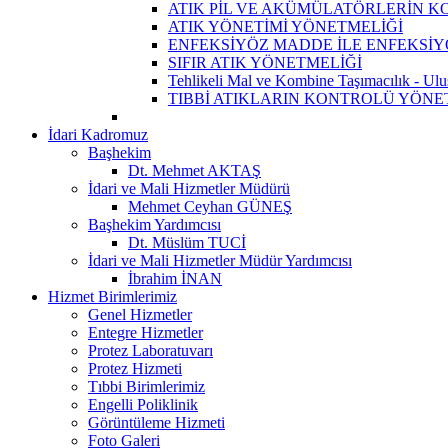
ATIK PİL VE AKÜMÜLATÖRLERİN 
ATIK YÖNETİMİ YÖNETMELİĞİ
ENFEKSİYÖZ MADDE İLE ENFEKSİYÖ
SIFIR ATIK YÖNETMELİĞİ
Tehlikeli Mal ve Kombine Taşımacılık - Ulus
TIBBİ ATIKLARIN KONTROLÜ YÖNE
İdari Kadromuz
Başhekim
Dt. Mehmet AKTAŞ
İdari ve Mali Hizmetler Müdürü
Mehmet Ceyhan GÜNEŞ
Başhekim Yardımcısı
Dt. Müslüm TUCİ
İdari ve Mali Hizmetler Müdür Yardımcısı
İbrahim İNAN
Hizmet Birimlerimiz
Genel Hizmetler
Entegre Hizmetler
Protez Laboratuvarı
Protez Hizmeti
Tıbbi Birimlerimiz
Engelli Poliklinik
Görüntüleme Hizmeti
Foto Galeri