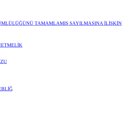
KÜMLÜLÜĞÜNÜ TAMAMLAMIŞ SAYILMASINA İLİŞKİN
NETMELİK
UZU
EBLİĞ