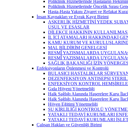
Poliklinik Hizmetlerinde Hastaların Hekimi
Poliklinik Hizmetlerinde Öncelik Sırası Gen
Hasta-Hasta Yakını Ziyaret ve Refakat Kural
İnsan Kaynakları ve Evrak Kayıt Birimi
ASKERLİK HİZMETİNİ YEDEK SUBA
USUL VE ESASLAR
DİLEKÇE HAKKININ KULLANILMAS
İL İÇİ ATAMALARI HAKKINDAKİ G
KAMU KURUM VE KURULUŞLARINDA
MAL BİLDİRİM GENELGESİ
RESMÎ YAZIŞMALARDA UYGULANA
RESMÎ YAZIŞMALARDA UYGULANA
SAĞLIK BAKANLIĞI İZİN YÖNERGES
Enfeksiyonların Önlenmesi ve Kontrolü
BULAŞICI HASTALIKLAR SÜRVEYAN
DEZENFEKSIYON ANTISEPSI STERI
ENFEKSİYON KONTROL HEMŞİRELER
Gıda Hijyeni Yönetmeliği
Halk Sağlığı Alanında Haşerelere Karşı İla
Halk Sağlığı Alanında Haşerelere Karşı İla
Hijyen Eğitimi Yönetmeliği
SU KİRLİLİĞİ KONTROLÜ YÖNETME
YATAKLI TEDAVİ KURUMLARI ENF
YATAKLI TEDAVİ KURUMLARI İŞLETME Y
Çalışan Hakları ve Güvenliği Birimi