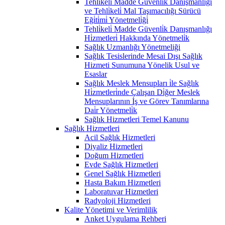
Tehli̇keli̇ Madde Güvenli̇k Danişmanlığı
ve Tehli̇keli̇ Mal Taşımacılığı Sürücü
Eği̇ti̇mi̇ Yönetmeli̇ği̇
Tehli̇keli̇ Madde Güvenli̇k Danışmanlığı
Hi̇zmetleri̇ Hakkında Yönetmeli̇k
Sağlık Uzmanlığı Yönetmeliği
Sağlık Tesislerinde Mesai Dışı Sağlık
Hizmeti Sunumuna Yönelik Usul ve
Esaslar
Sağlık Meslek Mensupları i̇le Sağlık
Hi̇zmetleri̇nde Çalışan Di̇ğer Meslek
Mensuplarının İş ve Görev Tanımlarına
Dai̇r Yönetmeli̇k
Sağlık Hizmetleri Temel Kanunu
Sağlık Hizmetleri
Acil Sağlık Hizmetleri
Diyaliz Hizmetleri
Doğum Hizmetleri
Evde Sağlık Hizmetleri
Genel Sağlık Hizmetleri
Hasta Bakım Hizmetleri
Laboratuvar Hizmetleri
Radyoloji Hizmetleri
Kalite Yönetimi ve Verimlilik
Anket Uygulama Rehberi