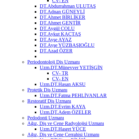
CV- EN
DT.Abdurrahman ULUTAŞ
DT.Adnan GÜNEYLİ
DT.Ahmet BİRLİKER
DT.Ahmet GENTİR
DT.Aygül ÇOLU
DT.Aykut KAÇTAŞ
DT.Ayşe AYAZ
DT.Ayşe YÜZBAŞIOĞLU
DT.Azad ÖZER
Periodontoloji Diş Uzmanı
Uzm.DT.Münevver YETİŞGİN
CV- TR
CV- EN
Uzm.DT.Hasan AKSU
Protetik Diş Uzmanı
Uzm.DT.Fatma PEHLİVANLAR
Restoratif Diş Uzmanı
Uzm.DT.Evrim KAYA
Uzm.DT.Adem ÖZELER
Pedodonti Uzmanı
Ağız, Diş ve Çene Radyolojisi Uzmanı
Uzm.DT.Hasret YÜCE
Ağız, Diş ve Çene Cerrahisi Uzmanı