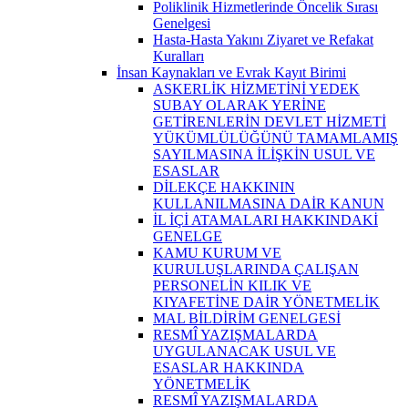
Poliklinik Hizmetlerinde Öncelik Sırası
Genelgesi
Hasta-Hasta Yakını Ziyaret ve Refakat
Kuralları
İnsan Kaynakları ve Evrak Kayıt Birimi
ASKERLİK HİZMETİNİ YEDEK
SUBAY OLARAK YERİNE
GETİRENLERİN DEVLET HİZMETİ
YÜKÜMLÜLÜĞÜNÜ TAMAMLAMIŞ
SAYILMASINA İLİŞKİN USUL VE
ESASLAR
DİLEKÇE HAKKININ
KULLANILMASINA DAİR KANUN
İL İÇİ ATAMALARI HAKKINDAKİ
GENELGE
KAMU KURUM VE
KURULUŞLARINDA ÇALIŞAN
PERSONELİN KILIK VE
KIYAFETİNE DAİR YÖNETMELİK
MAL BİLDİRİM GENELGESİ
RESMÎ YAZIŞMALARDA
UYGULANACAK USUL VE
ESASLAR HAKKINDA
YÖNETMELİK
RESMÎ YAZIŞMALARDA