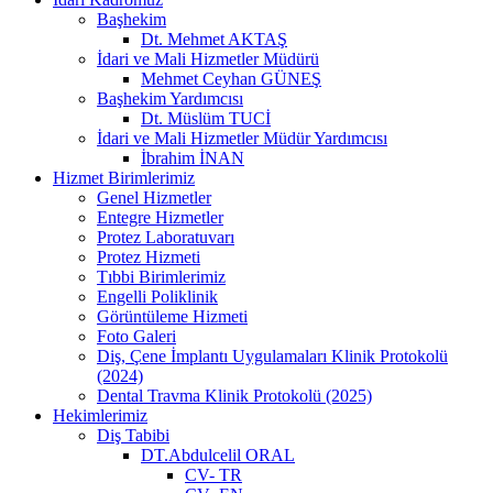
Başhekim
Dt. Mehmet AKTAŞ
İdari ve Mali Hizmetler Müdürü
Mehmet Ceyhan GÜNEŞ
Başhekim Yardımcısı
Dt. Müslüm TUCİ
İdari ve Mali Hizmetler Müdür Yardımcısı
İbrahim İNAN
Hizmet Birimlerimiz
Genel Hizmetler
Entegre Hizmetler
Protez Laboratuvarı
Protez Hizmeti
Tıbbi Birimlerimiz
Engelli Poliklinik
Görüntüleme Hizmeti
Foto Galeri
Diş, Çene İmplantı Uygulamaları Klinik Protokolü
(2024)
Dental Travma Klinik Protokolü (2025)
Hekimlerimiz
Diş Tabibi
DT.Abdulcelil ORAL
CV- TR