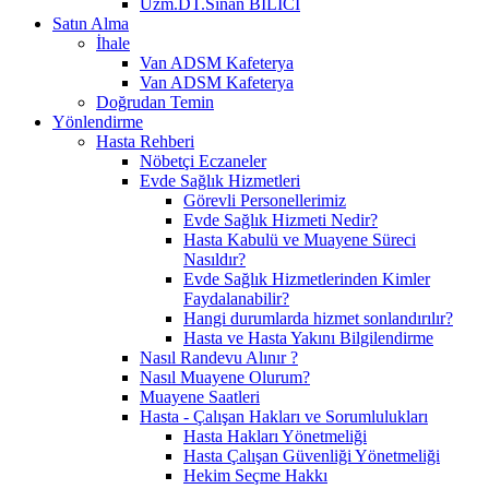
Uzm.DT.Sinan BİLİCİ
Satın Alma
İhale
Van ADSM Kafeterya
Van ADSM Kafeterya
Doğrudan Temin
Yönlendirme
Hasta Rehberi
Nöbetçi Eczaneler
Evde Sağlık Hizmetleri
Görevli Personellerimiz
Evde Sağlık Hizmeti Nedir?
Hasta Kabulü ve Muayene Süreci
Nasıldır?
Evde Sağlık Hizmetlerinden Kimler
Faydalanabilir?
Hangi durumlarda hizmet sonlandırılır?
Hasta ve Hasta Yakını Bilgilendirme
Nasıl Randevu Alınır ?
Nasıl Muayene Olurum?
Muayene Saatleri
Hasta - Çalışan Hakları ve Sorumlulukları
Hasta Hakları Yönetmeliği
Hasta Çalışan Güvenliği Yönetmeliği
Hekim Seçme Hakkı