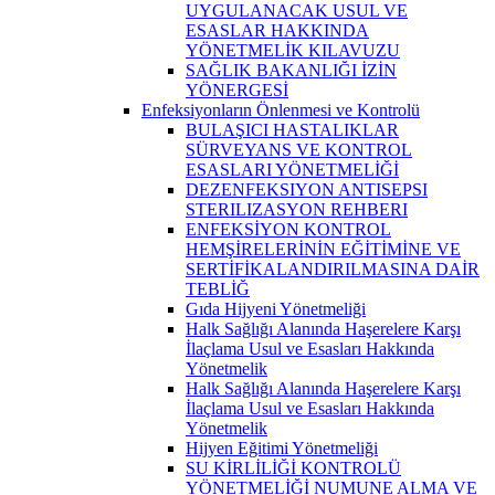
UYGULANACAK USUL VE
ESASLAR HAKKINDA
YÖNETMELİK KILAVUZU
SAĞLIK BAKANLIĞI İZİN
YÖNERGESİ
Enfeksiyonların Önlenmesi ve Kontrolü
BULAŞICI HASTALIKLAR
SÜRVEYANS VE KONTROL
ESASLARI YÖNETMELİĞİ
DEZENFEKSIYON ANTISEPSI
STERILIZASYON REHBERI
ENFEKSİYON KONTROL
HEMŞİRELERİNİN EĞİTİMİNE VE
SERTİFİKALANDIRILMASINA DAİR
TEBLİĞ
Gıda Hijyeni Yönetmeliği
Halk Sağlığı Alanında Haşerelere Karşı
İlaçlama Usul ve Esasları Hakkında
Yönetmelik
Halk Sağlığı Alanında Haşerelere Karşı
İlaçlama Usul ve Esasları Hakkında
Yönetmelik
Hijyen Eğitimi Yönetmeliği
SU KİRLİLİĞİ KONTROLÜ
YÖNETMELİĞİ NUMUNE ALMA VE