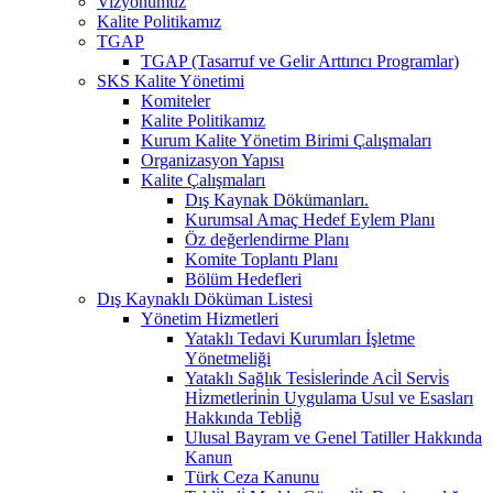
Vizyonumuz
Kalite Politikamız
TGAP
TGAP (Tasarruf ve Gelir Arttırıcı Programlar)
SKS Kalite Yönetimi
Komiteler
Kalite Politikamız
Kurum Kalite Yönetim Birimi Çalışmaları
Organizasyon Yapısı
Kalite Çalışmaları
Dış Kaynak Dökümanları.
Kurumsal Amaç Hedef Eylem Planı
Öz değerlendirme Planı
Komite Toplantı Planı
Bölüm Hedefleri
Dış Kaynaklı Döküman Listesi
Yönetim Hizmetleri
Yataklı Tedavi Kurumları İşletme
Yönetmeliği
Yataklı Sağlık Tesi̇sleri̇nde Aci̇l Servi̇s
Hi̇zmetleri̇ni̇n Uygulama Usul ve Esasları
Hakkında Tebli̇ğ
Ulusal Bayram ve Genel Tatiller Hakkında
Kanun
Türk Ceza Kanunu