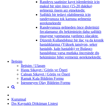
Randevu saatinize kayıt işlemleriniz için
makul bir süre önce (15-20 dakika)
gelmeniz önem arz etmektedir.
Sağlıklı bir tedavi olabilmeniz için
randevunuza tok karnına gelmeniz
gerekmektedir
Randevunuza gelmeden önce dişlerinizi
fırçalamanız diş hekiminizin daha sağlıklı
muayene yapmasına yardımcı olacaktır.
Düzenli Kullandığınız bir ilaç ya da kronik
hastalıklarınız (Yüksek tansiyon, şeker
hastalığı, kalp hastalığı) ve Bulaşıcı
hastalığınız varsa mutlaka öncesinde diş
hekiminize bilgi vermeniz gerekmektedir.
İletişim
İletişim / Ulaşım
Hasta Şikayet / Görüş ve Öneri
Çalışan Şikayet / Görüş ve Öneri
Ramak Kala Bildirim Formu
İstenmeyen Olay Bildirim Formu
Kurumsal
Dış Kaynaklı Döküman Listesi