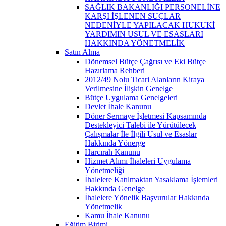
SAĞLIK BAKANLIĞI PERSONELİNE
KARŞI İŞLENEN SUÇLAR
NEDENİYLE YAPILACAK HUKUKİ
YARDIMIN USUL VE ESASLARI
HAKKINDA YÖNETMELİK
Satın Alma
Dönemsel Bütçe Çağrısı ve Eki Bütçe
Hazırlama Rehberi
2012/49 Nolu Ticari Alanların Kiraya
Verilmesine İlişkin Genelge
Bütçe Uygulama Genelgeleri
Devlet İhale Kanunu
Döner Sermaye İşletmesi Kapsamında
Destekleyici Talebi ile Yürütülecek
Çalışmalar İle İlgili Usul ve Esaslar
Hakkında Yönerge
Harcırah Kanunu
Hizmet Alımı İhaleleri Uygulama
Yönetmeliği
İhalelere Katılmaktan Yasaklama İşlemleri
Hakkında Genelge
İhalelere Yönelik Başvurular Hakkında
Yönetmelik
Kamu İhale Kanunu
Eğitim Birimi