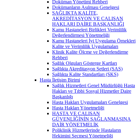
Doküman Yönetimi Rehberi
Dokümanların Asılması Genelgesi
SAĞLIKTA KALİTE,
AKREDİTASYON VE ÇALIŞAN
HAKLARI DAİRE BAŞKANLIĞI
Kamu Hastaneleri Birlikleri Verimlilik
Değerlendirmesi Yönetmeliği
Kamu Hastaneleri İyi Uygulama Örnekleri
Kalite ve Verimlilik Uygulamaları
Klinik Kalite Ölçme ve Değerlendirme
Rehberi
Sağlık Olguları Gösterge Kartları
Sağlıkta Akreditasyon Setleri (SAS)
Sağlıkta Kalite Standartları (SKS)
Hasta İletişim Birimi
Sağlık Hizmetleri Genel Müdürlüğü Hasta
Hakları ve Tıbbi Sosyal Hizmetler Daire
Başkanlığı
Hasta Hakları Uygulamaları Genelgesi
Hasta Hakları Yönetmeliği
HASTA VE ÇALIŞAN
GÜVENLİĞİNİN SAĞLANMASINA
DAİR YÖNETMELİK
Poliklinik Hizmetlerinde Hastaların
Hekimini Seçmesi Yönetmeliği