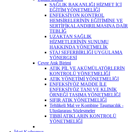
SAĞLIK BAKANLIĞI HİZMET İÇİ
EĞİTİM YÖNETMELİĞİ
ENFEKSİYON KONTROL
HEMŞİRELERİNİN EĞİTİMİNE VE
SERTİFİKALANDIRILMASINA DAİR
TEBLİĞ
UZAKTAN SAĞLIK
HİZMETLERİNİN SUNUMU
HAKKINDA YÖNETMELİK
STAJ SEFERBİRLİĞİ UYGULAMA
YÖNERGESİ
Çevre Atık Birimi
ATIK PİL VE AKÜMÜLATÖRLERİN
KONTROLÜ YÖNETMELİĞİ
ATIK YÖNETİMİ YÖNETMELİĞİ
ENFEKSİYÖZ MADDE İLE
ENFEKSİYÖZ TANI VE KLİNİK
ÖRNEĞİ TAŞIMA YÖNETMELİĞİ
SIFIR ATIK YÖNETMELİĞİ
Tehlikeli Mal ve Kombine Taşımacılık -
Uluslararası Sözleşmeler
TIBBİ ATIKLARIN KONTROLÜ
YÖNETMELİĞİ
İdari Kadromuz