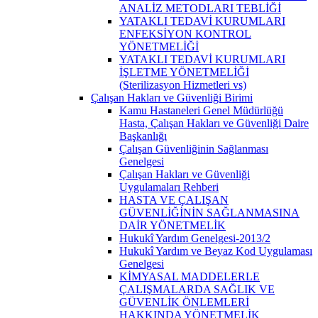
ANALİZ METODLARI TEBLİĞİ
YATAKLI TEDAVİ KURUMLARI
ENFEKSİYON KONTROL
YÖNETMELİĞİ
YATAKLI TEDAVİ KURUMLARI
İŞLETME YÖNETMELİĞİ
(Sterilizasyon Hizmetleri vs)
Çalışan Hakları ve Güvenliği Birimi
Kamu Hastaneleri Genel Müdürlüğü
Hasta, Çalışan Hakları ve Güvenliği Daire
Başkanlığı
Çalışan Güvenliğinin Sağlanması
Genelgesi
Çalışan Hakları ve Güvenliği
Uygulamaları Rehberi
HASTA VE ÇALIŞAN
GÜVENLİĞİNİN SAĞLANMASINA
DAİR YÖNETMELİK
Hukukî Yardım Genelgesi-2013/2
Hukukî Yardım ve Beyaz Kod Uygulaması
Genelgesi
KİMYASAL MADDELERLE
ÇALIŞMALARDA SAĞLIK VE
GÜVENLİK ÖNLEMLERİ
HAKKINDA YÖNETMELİK