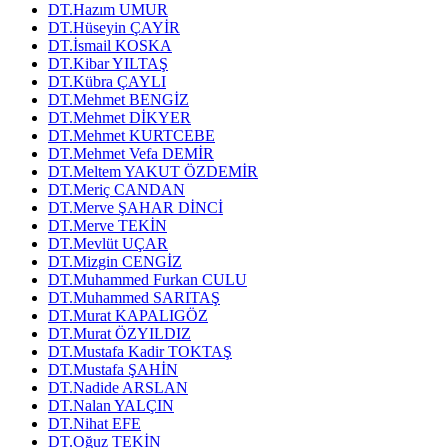
DT.Hazım UMUR
DT.Hüseyin ÇAYİR
DT.İsmail KOSKA
DT.Kibar YILTAŞ
DT.Kübra ÇAYLI
DT.Mehmet BENGİZ
DT.Mehmet DİKYER
DT.Mehmet KURTCEBE
DT.Mehmet Vefa DEMİR
DT.Meltem YAKUT ÖZDEMİR
DT.Meriç CANDAN
DT.Merve ŞAHAR DİNCİ
DT.Merve TEKİN
DT.Mevlüt UÇAR
DT.Mizgin CENGİZ
DT.Muhammed Furkan CULU
DT.Muhammed SARITAŞ
DT.Murat KAPALIGÖZ
DT.Murat ÖZYILDIZ
DT.Mustafa Kadir TOKTAŞ
DT.Mustafa ŞAHİN
DT.Nadide ARSLAN
DT.Nalan YALÇIN
DT.Nihat EFE
DT.Oğuz TEKİN