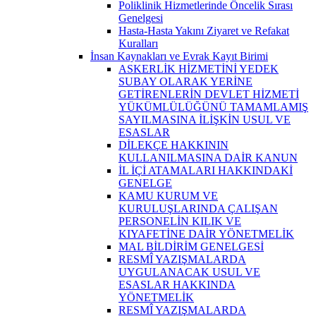
Poliklinik Hizmetlerinde Öncelik Sırası
Genelgesi
Hasta-Hasta Yakını Ziyaret ve Refakat
Kuralları
İnsan Kaynakları ve Evrak Kayıt Birimi
ASKERLİK HİZMETİNİ YEDEK
SUBAY OLARAK YERİNE
GETİRENLERİN DEVLET HİZMETİ
YÜKÜMLÜLÜĞÜNÜ TAMAMLAMIŞ
SAYILMASINA İLİŞKİN USUL VE
ESASLAR
DİLEKÇE HAKKININ
KULLANILMASINA DAİR KANUN
İL İÇİ ATAMALARI HAKKINDAKİ
GENELGE
KAMU KURUM VE
KURULUŞLARINDA ÇALIŞAN
PERSONELİN KILIK VE
KIYAFETİNE DAİR YÖNETMELİK
MAL BİLDİRİM GENELGESİ
RESMÎ YAZIŞMALARDA
UYGULANACAK USUL VE
ESASLAR HAKKINDA
YÖNETMELİK
RESMÎ YAZIŞMALARDA