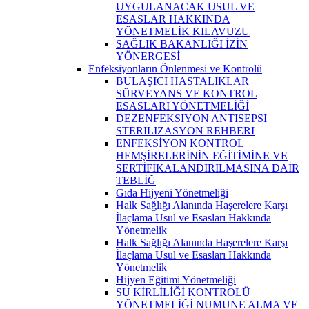
UYGULANACAK USUL VE
ESASLAR HAKKINDA
YÖNETMELİK KILAVUZU
SAĞLIK BAKANLIĞI İZİN
YÖNERGESİ
Enfeksiyonların Önlenmesi ve Kontrolü
BULAŞICI HASTALIKLAR
SÜRVEYANS VE KONTROL
ESASLARI YÖNETMELİĞİ
DEZENFEKSIYON ANTISEPSI
STERILIZASYON REHBERI
ENFEKSİYON KONTROL
HEMŞİRELERİNİN EĞİTİMİNE VE
SERTİFİKALANDIRILMASINA DAİR
TEBLİĞ
Gıda Hijyeni Yönetmeliği
Halk Sağlığı Alanında Haşerelere Karşı
İlaçlama Usul ve Esasları Hakkında
Yönetmelik
Halk Sağlığı Alanında Haşerelere Karşı
İlaçlama Usul ve Esasları Hakkında
Yönetmelik
Hijyen Eğitimi Yönetmeliği
SU KİRLİLİĞİ KONTROLÜ
YÖNETMELİĞİ NUMUNE ALMA VE