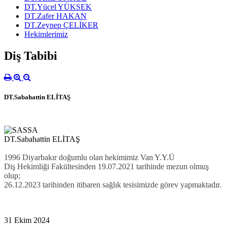
DT.Yücel YÜKSEK
DT.Zafer HAKAN
DT.Zeynep ÇELİKER
Hekimlerimiz
Diş Tabibi
DT.Sabahattin ELİTAŞ
DT.Sabahattin ELİTAŞ
1996 Diyarbakır doğumlu olan hekimimiz Van Y.Y.Ü
Diş
Hekimliği
Fakültesinden 19.07.2021 tarihinde mezun olmuş
olup;
26.12.2023 tarihinden itibaren sağlık tesisimizde görev yapmaktadır.
31 Ekim 2024