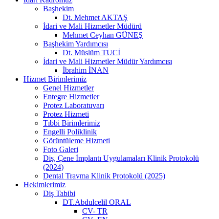
Başhekim
Dt. Mehmet AKTAŞ
İdari ve Mali Hizmetler Müdürü
Mehmet Ceyhan GÜNEŞ
Başhekim Yardımcısı
Dt. Müslüm TUCİ
İdari ve Mali Hizmetler Müdür Yardımcısı
İbrahim İNAN
Hizmet Birimlerimiz
Genel Hizmetler
Entegre Hizmetler
Protez Laboratuvarı
Protez Hizmeti
Tıbbi Birimlerimiz
Engelli Poliklinik
Görüntüleme Hizmeti
Foto Galeri
Diş, Çene İmplantı Uygulamaları Klinik Protokolü
(2024)
Dental Travma Klinik Protokolü (2025)
Hekimlerimiz
Diş Tabibi
DT.Abdulcelil ORAL
CV- TR