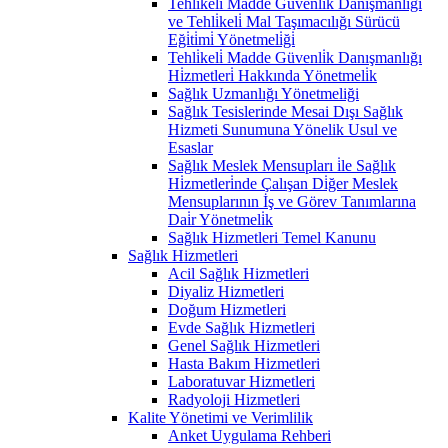
Tehli̇keli̇ Madde Güvenli̇k Danişmanlığı
ve Tehli̇keli̇ Mal Taşımacılığı Sürücü
Eği̇ti̇mi̇ Yönetmeli̇ği̇
Tehli̇keli̇ Madde Güvenli̇k Danışmanlığı
Hi̇zmetleri̇ Hakkında Yönetmeli̇k
Sağlık Uzmanlığı Yönetmeliği
Sağlık Tesislerinde Mesai Dışı Sağlık
Hizmeti Sunumuna Yönelik Usul ve
Esaslar
Sağlık Meslek Mensupları i̇le Sağlık
Hi̇zmetleri̇nde Çalışan Di̇ğer Meslek
Mensuplarının İş ve Görev Tanımlarına
Dai̇r Yönetmeli̇k
Sağlık Hizmetleri Temel Kanunu
Sağlık Hizmetleri
Acil Sağlık Hizmetleri
Diyaliz Hizmetleri
Doğum Hizmetleri
Evde Sağlık Hizmetleri
Genel Sağlık Hizmetleri
Hasta Bakım Hizmetleri
Laboratuvar Hizmetleri
Radyoloji Hizmetleri
Kalite Yönetimi ve Verimlilik
Anket Uygulama Rehberi