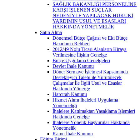
SAĞLIK BAKANLIĞI PERSONELİNE
KARŞI İŞLENEN SUÇLAR
NEDENİYLE YAPILACAK HUKUKİ
YARDIMIN USUL VE ESASLARI
HAKKINDA YÖNETMELİK
Satın Alma
Dönemsel Bütçe Çağrısı ve Eki Bütçe
Hazırlama Rehberi
2012/49 Nolu Ticari Alanların Kiraya
Verilmesine İlişkin Genelge
Bütçe Uygulama Genelgeleri
Devlet İhale Kanunu
Döner Sermaye İşletmesi Kapsamında
Destekleyici Talebi ile Yürütülecek
Çalışmalar İle İlgili Usul ve Esaslar
Hakkında Yönerge
Harcırah Kanunu
Hizmet Alımı İhaleleri Uygulama
Yönetmeliği
İhalelere Katılmaktan Yasaklama İşlemleri
Hakkında Genelge
İhalelere Yönelik Başvurular Hakkında
Yönetmelik
Kamu İhale Kanunu
Eğitim Birimi