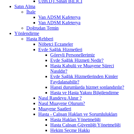
Uzm.DT.Sinan BİLİCİ
Satın Alma
İhale
Van ADSM Kafeterya
Van ADSM Kafeterya
Doğrudan Temin
Yönlendirme
Hasta Rehberi
Nöbetçi Eczaneler
Evde Sağlık Hizmetleri
Görevli Personellerimiz
Evde Sağlık Hizmeti Nedir?
Hasta Kabulü ve Muayene Süreci
Nasıldır?
Evde Sağlık Hizmetlerinden Kimler
Faydalanabilir?
Hangi durumlarda hizmet sonlandırılır?
Hasta ve Hasta Yakını Bilgilendirme
Nasıl Randevu Alınır ?
Nasıl Muayene Olurum?
Muayene Saatleri
Hasta - Çalışan Hakları ve Sorumlulukları
Hasta Hakları Yönetmeliği
Hasta Çalışan Güvenliği Yönetmeliği
Hekim Seçme Hakkı