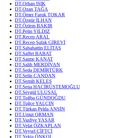
DT.Orhan IŞIK
DT.Ozan TAĞA
DT.Ömer Faruk TOKAR
DT.Özgür İLHAN
DT.Özlem BAKIR
DT.Pelin YILDIZ
DT.Recep ARAL
DT.Recep Şafak GİREVİ
DT.Sabahattin ELİTAŞ
DT.Saffet BABAT
DT.Saime KANAT
DT.Salih MERDİVAN
DT.Seda DEMİRTÜRK
DT.Selin CANDAN
DT.Semih KELEŞ
DT.Sena HACİRÜSTEMOĞLU
DT.Sevgül ULUSAL
DT.Tuğba GÜNDOĞDU
DT.Tuğçe YALÇIN
DT.Türkan Pelda ANŞİN
DT.Umut ORMAN
DT.Vasfiye YAŞAR
DT.Velat ÖZKAPLAN
DT.Veysel ÇİFTÇİ
DT.Yekta ÖNKOL