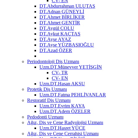
CV- EN
DT.Abdurrahman ULUTAŞ
DT.Adnan GÜNEYLİ
DT.Ahmet BİRLİKER
DT.Ahmet GENTİR
DT.Aygül ÇOLU
DT.Aykut KAÇTAŞ
DT.Ayşe AYAZ
DT.Ayşe YÜZBAŞIOĞLU
DT.Azad ÖZER
Periodontoloji Diş Uzmanı
Uzm.DT.Münevver YETİŞGİN
CV- TR
CV- EN
Uzm.DT.Hasan AKSU
Protetik Diş Uzmanı
Uzm.DT.Fatma PEHLİVANLAR
Restoratif Diş Uzmanı
Uzm.DT.Evrim KAYA
Uzm.DT.Adem ÖZELER
Pedodonti Uzmanı
Ağız, Diş ve Çene Radyolojisi Uzmanı
Uzm.DT.Hasret YÜCE
Ağız, Diş ve Çene Cerrahisi Uzmanı