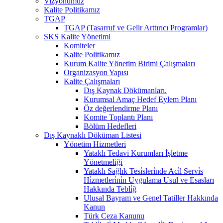
Vizyonumuz
Kalite Politikamız
TGAP
TGAP (Tasarruf ve Gelir Arttırıcı Programlar)
SKS Kalite Yönetimi
Komiteler
Kalite Politikamız
Kurum Kalite Yönetim Birimi Çalışmaları
Organizasyon Yapısı
Kalite Çalışmaları
Dış Kaynak Dökümanları.
Kurumsal Amaç Hedef Eylem Planı
Öz değerlendirme Planı
Komite Toplantı Planı
Bölüm Hedefleri
Dış Kaynaklı Döküman Listesi
Yönetim Hizmetleri
Yataklı Tedavi Kurumları İşletme
Yönetmeliği
Yataklı Sağlık Tesi̇sleri̇nde Aci̇l Servi̇s
Hi̇zmetleri̇ni̇n Uygulama Usul ve Esasları
Hakkında Tebli̇ğ
Ulusal Bayram ve Genel Tatiller Hakkında
Kanun
Türk Ceza Kanunu