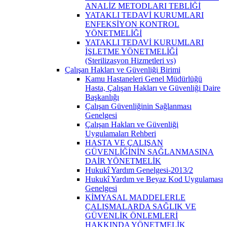
ANALİZ METODLARI TEBLİĞİ
YATAKLI TEDAVİ KURUMLARI
ENFEKSİYON KONTROL
YÖNETMELİĞİ
YATAKLI TEDAVİ KURUMLARI
İŞLETME YÖNETMELİĞİ
(Sterilizasyon Hizmetleri vs)
Çalışan Hakları ve Güvenliği Birimi
Kamu Hastaneleri Genel Müdürlüğü
Hasta, Çalışan Hakları ve Güvenliği Daire
Başkanlığı
Çalışan Güvenliğinin Sağlanması
Genelgesi
Çalışan Hakları ve Güvenliği
Uygulamaları Rehberi
HASTA VE ÇALIŞAN
GÜVENLİĞİNİN SAĞLANMASINA
DAİR YÖNETMELİK
Hukukî Yardım Genelgesi-2013/2
Hukukî Yardım ve Beyaz Kod Uygulaması
Genelgesi
KİMYASAL MADDELERLE
ÇALIŞMALARDA SAĞLIK VE
GÜVENLİK ÖNLEMLERİ
HAKKINDA YÖNETMELİK