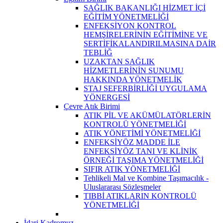
SAĞLIK BAKANLIĞI HİZMET İÇİ
EĞİTİM YÖNETMELİĞİ
ENFEKSİYON KONTROL
HEMŞİRELERİNİN EĞİTİMİNE VE
SERTİFİKALANDIRILMASINA DAİR
TEBLİĞ
UZAKTAN SAĞLIK
HİZMETLERİNİN SUNUMU
HAKKINDA YÖNETMELİK
STAJ SEFERBİRLİĞİ UYGULAMA
YÖNERGESİ
Çevre Atık Birimi
ATIK PİL VE AKÜMÜLATÖRLERİN
KONTROLÜ YÖNETMELİĞİ
ATIK YÖNETİMİ YÖNETMELİĞİ
ENFEKSİYÖZ MADDE İLE
ENFEKSİYÖZ TANI VE KLİNİK
ÖRNEĞİ TAŞIMA YÖNETMELİĞİ
SIFIR ATIK YÖNETMELİĞİ
Tehlikeli Mal ve Kombine Taşımacılık -
Uluslararası Sözleşmeler
TIBBİ ATIKLARIN KONTROLÜ
YÖNETMELİĞİ
İdari Kadromuz