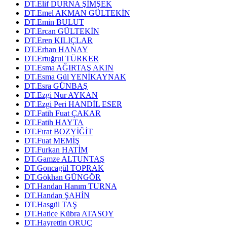
DT.Elif DURNA ŞİMŞEK
DT.Emel AKMAN GÜLTEKİN
DT.Emin BULUT
DT.Ercan GÜLTEKİN
DT.Eren KILIÇLAR
DT.Erhan HANAY
DT.Ertuğrul TÜRKER
DT.Esma AĞIRTAŞ AKIN
DT.Esma Gül YENİKAYNAK
DT.Esra GÜNBAŞ
DT.Ezgi Nur AYKAN
DT.Ezgi Peri HANDİL ESER
DT.Fatih Fuat ÇAKAR
DT.Fatih HAYTA
DT.Fırat BOZYİĞİT
DT.Fuat MEMİŞ
DT.Furkan HATİM
DT.Gamze ALTUNTAŞ
DT.Goncagül TOPRAK
DT.Gökhan GÜNGÖR
DT.Handan Hanım TURNA
DT.Handan ŞAHİN
DT.Hasgül TAŞ
DT.Hatice Kübra ATASOY
DT.Hayrettin ORUÇ