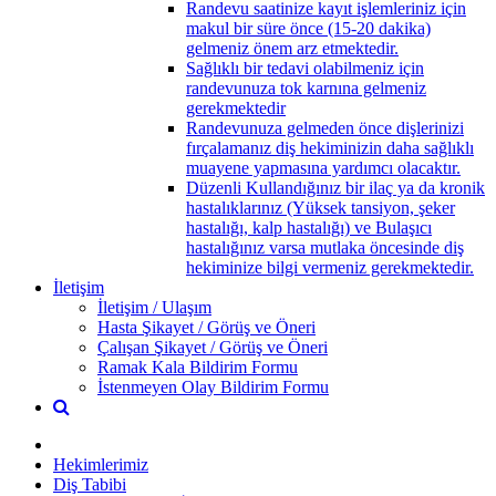
Randevu saatinize kayıt işlemleriniz için
makul bir süre önce (15-20 dakika)
gelmeniz önem arz etmektedir.
Sağlıklı bir tedavi olabilmeniz için
randevunuza tok karnına gelmeniz
gerekmektedir
Randevunuza gelmeden önce dişlerinizi
fırçalamanız diş hekiminizin daha sağlıklı
muayene yapmasına yardımcı olacaktır.
Düzenli Kullandığınız bir ilaç ya da kronik
hastalıklarınız (Yüksek tansiyon, şeker
hastalığı, kalp hastalığı) ve Bulaşıcı
hastalığınız varsa mutlaka öncesinde diş
hekiminize bilgi vermeniz gerekmektedir.
İletişim
İletişim / Ulaşım
Hasta Şikayet / Görüş ve Öneri
Çalışan Şikayet / Görüş ve Öneri
Ramak Kala Bildirim Formu
İstenmeyen Olay Bildirim Formu
Hekimlerimiz
Diş Tabibi