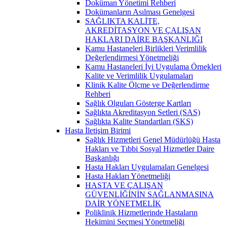
Doküman Yönetimi Rehberi
Dokümanların Asılması Genelgesi
SAĞLIKTA KALİTE,
AKREDİTASYON VE ÇALIŞAN
HAKLARI DAİRE BAŞKANLIĞI
Kamu Hastaneleri Birlikleri Verimlilik
Değerlendirmesi Yönetmeliği
Kamu Hastaneleri İyi Uygulama Örnekleri
Kalite ve Verimlilik Uygulamaları
Klinik Kalite Ölçme ve Değerlendirme
Rehberi
Sağlık Olguları Gösterge Kartları
Sağlıkta Akreditasyon Setleri (SAS)
Sağlıkta Kalite Standartları (SKS)
Hasta İletişim Birimi
Sağlık Hizmetleri Genel Müdürlüğü Hasta
Hakları ve Tıbbi Sosyal Hizmetler Daire
Başkanlığı
Hasta Hakları Uygulamaları Genelgesi
Hasta Hakları Yönetmeliği
HASTA VE ÇALIŞAN
GÜVENLİĞİNİN SAĞLANMASINA
DAİR YÖNETMELİK
Poliklinik Hizmetlerinde Hastaların
Hekimini Seçmesi Yönetmeliği