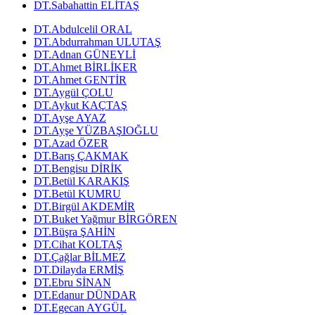
DT.Sabahattin ELİTAŞ
DT.Abdulcelil ORAL
DT.Abdurrahman ULUTAŞ
DT.Adnan GÜNEYLİ
DT.Ahmet BİRLİKER
DT.Ahmet GENTİR
DT.Aygül ÇOLU
DT.Aykut KAÇTAŞ
DT.Ayşe AYAZ
DT.Ayşe YÜZBAŞIOĞLU
DT.Azad ÖZER
DT.Barış ÇAKMAK
DT.Bengisu DİRİK
DT.Betül KARAKIŞ
DT.Betül KUMRU
DT.Birgül AKDEMİR
DT.Buket Yağmur BİRGÖREN
DT.Büşra ŞAHİN
DT.Cihat KOLTAŞ
DT.Çağlar BİLMEZ
DT.Dilayda ERMİŞ
DT.Ebru SİNAN
DT.Edanur DÜNDAR
DT.Egecan AYGÜL